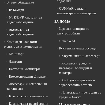
подаръци
Видеонаблюдение
GUNNAR очила –
IP Камери
компютърни и геймърски
NVR/DVR системи за
ЗА ДОМА
видеонаблюдение
Зарядни станции за
Аксесоари за
електромобили
видеонаблюдение
HUAWEI
Компютри, лаптопи,
монитори и компоненти
Кухненски електроуреди
Монитори
Кафемашини и аксесоари
Лаптопи
Кухненски уреди –
пасатори, блендери и
Настолни компютри
миксери
Професионални Дисплеи
Air fryers и грилове –
Аксесоари и компоненти
здравословно готвене
за лаптопи
Почистващи препарати за
Компютърни компоненти
уреди – Xavax
Компютърна периферия и
Малки електроуреди