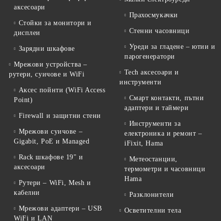
аксесоари
Прахосмукачки
Стойки за монитори и
Стенни часовници
дисплеи
Уреди за гладене – ютии и
Зарядни шкафове
парогенератори
Мрежови устройства –
Tech аксесоари и
рутери, суичове и WiFi
инструменти
Аксес пойнти (WiFi Access
Смарт контакти, пътни
Point)
адаптери и таймери
Firewall и защитни стени
Инструменти за
Мрежови суичове –
електроника и ремонт –
Gigabit, PoE и Managed
iFixit, Hama
Rack шкафове 19" и
Метеостанции,
аксесоари
термометри и часовници
Hama
Рутери – WiFi, Mesh и
кабелни
Разклонители
Мрежови адаптери – USB
Осветителни тела
WiFi и LAN