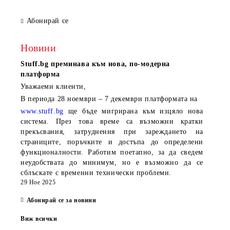
LAN, 3Y
Абонирай се
Новини
Stuff.bg
преминава към нова, по-модерна
платформа
Уважаеми клиенти,
В периода
28 ноември – 7 декември
платформата на
www.stuff.bg
ще бъде мигрирана към изцяло нова
система. През това време са възможни кратки
прекъсвания, затруднения при зареждането на
страниците, поръчките и достъпа до определени
функционалности. Работим поетапно, за да сведем
неудобствата до минимум, но е възможно да се
сблъскате с временни технически проблеми.
29 Ное 2025
Абонирай се за новини
Виж всички