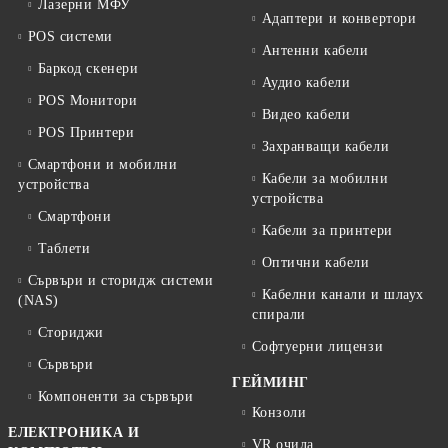
Лазерни МФУ
Адаптери и конвертори
POS системи
Антенни кабели
Баркод скенери
Аудио кабели
POS Монитори
Видео кабели
POS Принтери
Захранващи кабели
Смартфони и мобилни
Кабели за мобилни
устройства
устройства
Смартфони
Кабели за принтери
Таблети
Оптични кабели
Сървъри и сторидж системи
Кабелни канали и шлаух
(NAS)
спирали
Сториджи
Софтуерни лицензи
Сървъри
ГЕЙМИНГ
Компоненти за сървъри
Конзоли
ЕЛЕКТРОНИКА И
VR очила