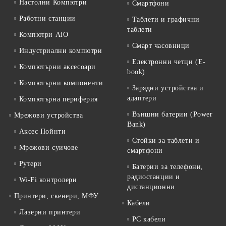
Настолни Компютри
Смартфони
Работни станции
Таблети и графични
таблети
Компютри AiO
Смарт часовници
Индустриални компютри
Електронни четци (E-
Компютърни аксесоари
book)
Компютърни компоненти
Зарядни устройства и
адаптери
Компютърна периферия
Външни батерии (Power
Мрежови устройства
Bank)
Аксес Пойнти
Стойки за таблети и
Мрежови суичове
смартфони
Рутери
Батерии за телефони,
радиостанции и
Wi-Fi контролери
дистанционни
Принтери, скенери, МФУ
Кабели
Лазерни принтери
PC кабели