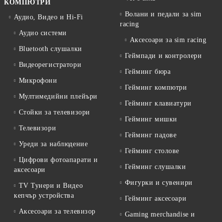
КОМПЮТРИ
Волани и педали за sim
Аудио, Видео и Hi-Fi
racing
Аудио системи
Аксесоари за sim racing
Bluetooth слушалки
Геймпади и контролери
Видеорегистратори
Гейминг бюра
Микрофони
Гейминг компютри
Мултимедийни плейъри
Гейминг клавиатури
Стойки за телевизори
Гейминг мишки
Телевизори
Гейминг падове
Уреди за наблюдение
Гейминг столове
Цифрови фотоапарати и
Гейминг слушалки
аксесоари
Фигурки и сувенири
TV Тунери и Видео
кепчър устройства
Гейминг аксесоари
Аксесоари за телевизор
Gaming merchandise и