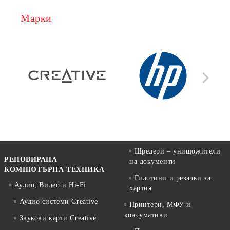
Марки
Шредери – унищожители
РЕНОВИРАНА
на документи
КОМПЮТЪРНА ТЕХНИКА
Гилотини и резачки за
Аудио, Видео и Hi-Fi
хартия
Аудио системи Creative
Принтери, МФУ и
консумативи
Звукови карти Creative