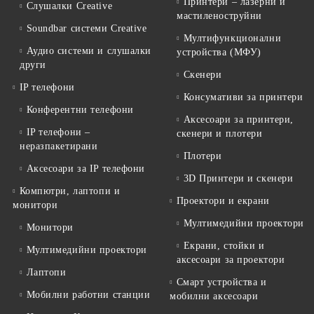
Принтери – лазерни и
Слушалки Creative
мастиленоструйни
Soundbar системи Creative
Мултифункционални
Аудио системи и слушалки
устройства (МФУ)
други
Скенери
IP телефони
Консумативи за принтери
Конферентни телефони
Аксесоари за принтери,
IP телефони –
скенери и плотери
неразпакетирани
Плотери
Аксесоари за IP телефони
3D Принтери и скенери
Компютри, лаптопи и
Проектори и екрани
монитори
Мултимедийни проектори
Монитори
Екрани, стойки и
Мултимедийни проектори
аксесоари за проектори
Лаптопи
Смарт устройства и
Мобилни работни станции
мобилни аксесоари