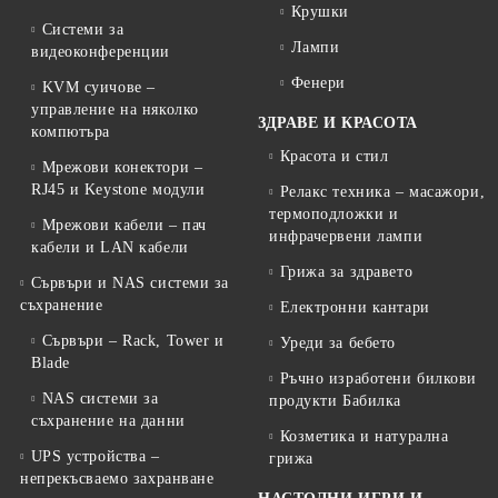
Крушки
Системи за
Лампи
видеоконференции
Фенери
KVM суичове –
управление на няколко
ЗДРАВЕ И КРАСОТА
компютъра
Красота и стил
Мрежови конектори –
RJ45 и Keystone модули
Релакс техника – масажори,
термоподложки и
Мрежови кабели – пач
инфрачервени лампи
кабели и LAN кабели
Грижа за здравето
Сървъри и NAS системи за
съхранение
Електронни кантари
Сървъри – Rack, Tower и
Уреди за бебето
Blade
Ръчно изработени билкови
NAS системи за
продукти Бабилка
съхранение на данни
Козметика и натурална
UPS устройства –
грижа
непрекъсваемо захранване