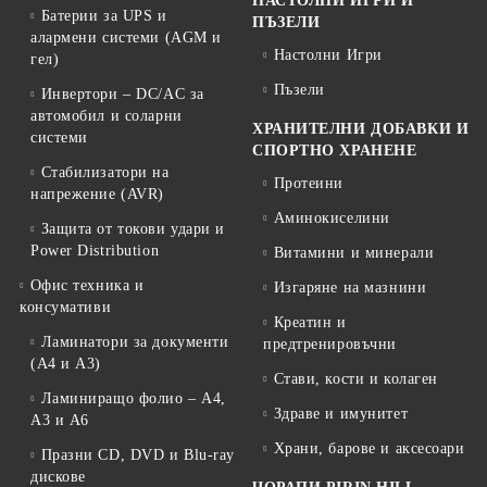
НАСТОЛНИ ИГРИ И
Батерии за UPS и
ПЪЗЕЛИ
алармени системи (AGM и
Настолни Игри
гел)
Пъзели
Инвертори – DC/AC за
автомобил и соларни
ХРАНИТЕЛНИ ДОБАВКИ И
системи
СПОРТНО ХРАНЕНЕ
Стабилизатори на
Протеини
напрежение (AVR)
Аминокиселини
Защита от токови удари и
Power Distribution
Витамини и минерали
Офис техника и
Изгаряне на мазнини
консумативи
Креатин и
Ламинатори за документи
предтренировъчни
(A4 и A3)
Стави, кости и колаген
Ламиниращо фолио – A4,
Здраве и имунитет
A3 и A6
Храни, барове и аксесоари
Празни CD, DVD и Blu-ray
дискове