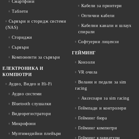
Смартфони
Кабели за принтери
Таблети
Оптични кабели
Сървъри и сторидж системи
Кабелни канали и шлаух
(NAS)
спирали
Сториджи
Софтуерни лицензи
Сървъри
ГЕЙМИНГ
Компоненти за сървъри
Конзоли
ЕЛЕКТРОНИКА И
VR очила
КОМПЮТРИ
Волани и педали за sim
Аудио, Видео и Hi-Fi
racing
Аудио системи
Аксесоари за sim racing
Bluetooth слушалки
Геймпади и контролери
Видеорегистратори
Гейминг бюра
Микрофони
Гейминг компютри
Мултимедийни плейъри
Гейминг клавиатури