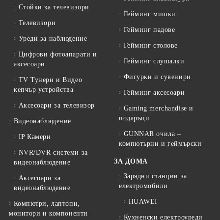
Стойки за телевизори
Гейминг мишки
Телевизори
Гейминг падове
Уреди за наблюдение
Гейминг столове
Цифрови фотоапарати и
Гейминг слушалки
аксесоари
Фигурки и сувенири
TV Тунери и Видео
кепчър устройства
Гейминг аксесоари
Аксесоари за телевизор
Gaming merchandise и
подаръци
Видеонаблюдение
GUNNAR очила –
IP Камери
компютърни и геймърски
NVR/DVR системи за
ЗА ДОМА
видеонаблюдение
Зарядни станции за
Аксесоари за
електромобили
видеонаблюдение
HUAWEI
Компютри, лаптопи,
монитори и компоненти
Кухненски електроуреди