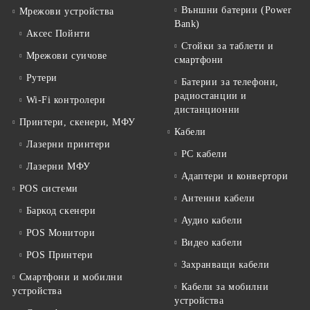
Външни батерии (Power
Мрежови устройства
Bank)
Аксес Пойнти
Стойки за таблети и
Мрежови суичове
смартфони
Рутери
Батерии за телефони,
радиостанции и
Wi-Fi контролери
дистанционни
Принтери, скенери, МФУ
Кабели
Лазерни принтери
PC кабели
Лазерни МФУ
Адаптери и конвертори
POS системи
Антенни кабели
Баркод скенери
Аудио кабели
POS Монитори
Видео кабели
POS Принтери
Захранващи кабели
Смартфони и мобилни
Кабели за мобилни
устройства
устройства