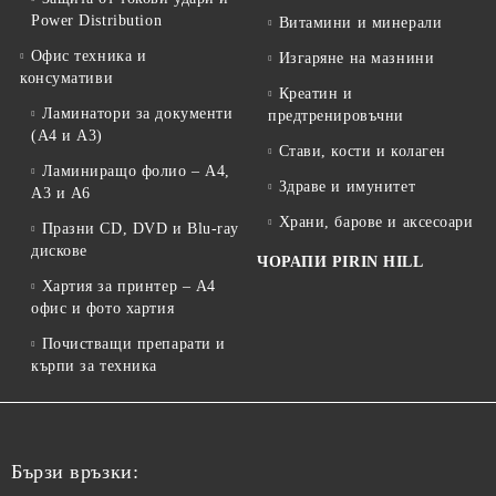
Power Distribution
Витамини и минерали
Офис техника и
Изгаряне на мазнини
консумативи
Креатин и
Ламинатори за документи
предтренировъчни
(A4 и A3)
Стави, кости и колаген
Ламиниращо фолио – A4,
Здраве и имунитет
A3 и A6
Храни, барове и аксесоари
Празни CD, DVD и Blu-ray
дискове
ЧОРАПИ PIRIN HILL
Хартия за принтер – A4
офис и фото хартия
Почистващи препарати и
кърпи за техника
Бързи връзки: