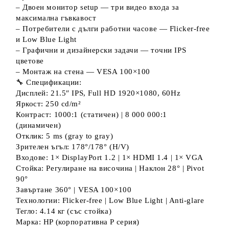
– Двоен монитор setup — три видео входа за
максимална гъвкавост
– Потребители с дълги работни часове — Flicker-free
и Low Blue Light
– Графични и дизайнерски задачи — точни IPS
цветове
– Монтаж на стена — VESA 100×100
🔧 Спецификации:
Дисплей: 21.5″ IPS, Full HD 1920×1080, 60Hz
Яркост: 250 cd/m²
Контраст: 1000:1 (статичен) | 8 000 000:1
(динамичен)
Отклик: 5 ms (gray to gray)
Зрителен ъгъл: 178°/178° (H/V)
Входове: 1× DisplayPort 1.2 | 1× HDMI 1.4 | 1× VGA
Стойка: Регулиране на височина | Наклон 28° | Pivot
90°
Завъртане 360° | VESA 100×100
Технологии: Flicker-free | Low Blue Light | Anti-glare
Тегло: 4.14 кг (със стойка)
Марка: HP (корпоративна P серия)