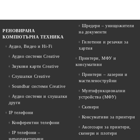
Шредери – унищожители
РЕНОВИРАНА
на документи
КОМПЮТЪРНА ТЕХНИКА
Гилотини и резачки за
Аудио, Видео и Hi-Fi
хартия
Аудио системи Creative
Принтери, МФУ и
консумативи
Звукови карти Creative
Принтери – лазерни и
Слушалки Creative
мастиленоструйни
Soundbar системи Creative
Мултифункционални
Аудио системи и слушалки
устройства (МФУ)
други
Скенери
IP телефони
Консумативи за принтери
Конферентни телефони
Аксесоари за принтери,
IP телефони –
скенери и плотери
неразпакетирани