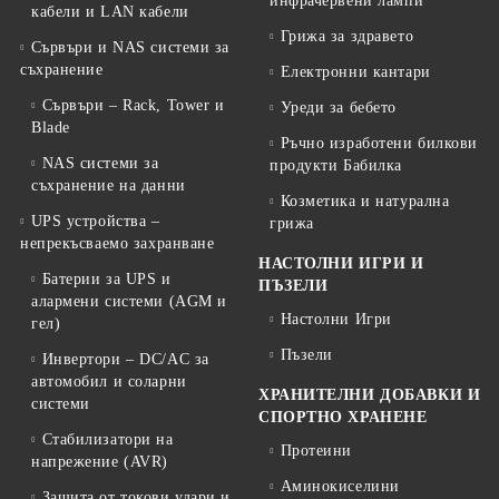
инфрачервени лампи
кабели и LAN кабели
Грижа за здравето
Сървъри и NAS системи за
съхранение
Електронни кантари
Сървъри – Rack, Tower и
Уреди за бебето
Blade
Ръчно изработени билкови
NAS системи за
продукти Бабилка
съхранение на данни
Козметика и натурална
UPS устройства –
грижа
непрекъсваемо захранване
НАСТОЛНИ ИГРИ И
Батерии за UPS и
ПЪЗЕЛИ
алармени системи (AGM и
Настолни Игри
гел)
Пъзели
Инвертори – DC/AC за
автомобил и соларни
ХРАНИТЕЛНИ ДОБАВКИ И
системи
СПОРТНО ХРАНЕНЕ
Стабилизатори на
Протеини
напрежение (AVR)
Аминокиселини
Защита от токови удари и