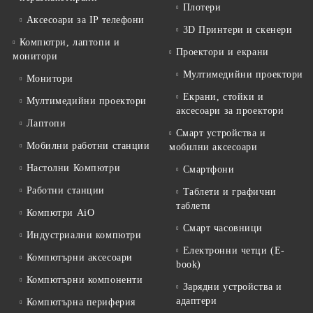
Плотери
Аксесоари за IP телефони
3D Принтери и скенери
Компютри, лаптопи и
Проектори и екрани
монитори
Мултимедийни проектори
Монитори
Екрани, стойки и
Мултимедийни проектори
аксесоари за проектори
Лаптопи
Смарт устройства и
Мобилни работни станции
мобилни аксесоари
Настолни Компютри
Смартфони
Работни станции
Таблети и графични
таблети
Компютри AiO
Смарт часовници
Индустриални компютри
Електронни четци (E-
Компютърни аксесоари
book)
Компютърни компоненти
Зарядни устройства и
адаптери
Компютърна периферия