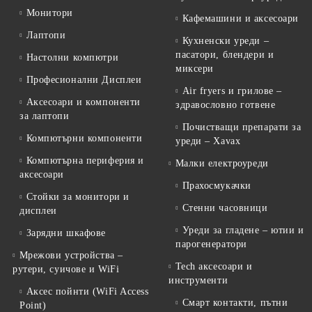
Монитори
Кафемашини и аксесоари
Лаптопи
Кухненски уреди –
пасатори, блендери и
Настолни компютри
миксери
Професионални Дисплеи
Air fryers и грилове –
Аксесоари и компоненти
здравословно готвене
за лаптопи
Почистващи препарати за
Компютърни компоненти
уреди – Xavax
Компютърна периферия и
Малки електроуреди
аксесоари
Прахосмукачки
Стойки за монитори и
Стенни часовници
дисплеи
Уреди за гладене – ютии и
Зарядни шкафове
парогенератори
Мрежови устройства –
Tech аксесоари и
рутери, суичове и WiFi
инструменти
Аксес пойнти (WiFi Access
Смарт контакти, пътни
Point)