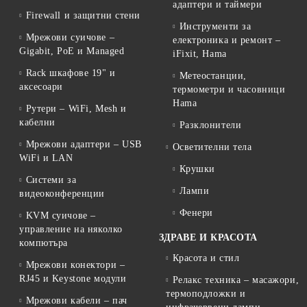
адаптери и таймери
Firewall и защитни стени
Инструменти за
Мрежови суичове –
електроника и ремонт –
Gigabit, PoE и Managed
iFixit, Hama
Rack шкафове 19" и
Метеостанции,
аксесоари
термометри и часовници
Hama
Рутери – WiFi, Mesh и
кабелни
Разклонители
Мрежови адаптери – USB
Осветителни тела
WiFi и LAN
Крушки
Системи за
Лампи
видеоконференции
Фенери
KVM суичове –
управление на няколко
ЗДРАВЕ И КРАСОТА
компютъра
Красота и стил
Мрежови конектори –
RJ45 и Keystone модули
Релакс техника – масажори,
термоподложки и
Мрежови кабели – пач