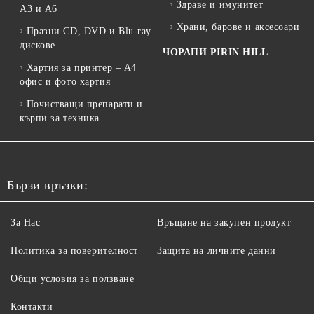
Здраве и имунитет
A3 и A6
Храни, барове и аксесоари
Празни CD, DVD и Blu-ray
дискове
ЧОРАПИ PIRIN HILL
Хартия за принтер – A4
офис и фото хартия
Почистващи препарати и
кърпи за техника
Бързи връзки:
За Нас
Връщане на закупен продукт
Политика за поверителност
Защита на личните данни
Общи условия за ползване
Контакти