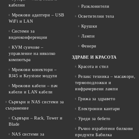
кабелни
Разклонители
Мрежови адаптери – USB
Осветителни тела
WiFi и LAN
Крушки
Системи за
Лампи
видеоконференции
Фенери
KVM суичове –
управление на няколко
ЗДРАВЕ И КРАСОТА
компютъра
Красота и стил
Мрежови конектори –
RJ45 и Keystone модули
Релакс техника – масажори,
термоподложки и
Мрежови кабели – пач
инфрачервени лампи
кабели и LAN кабели
Грижа за здравето
Сървъри и NAS системи за
съхранение
Електронни кантари
Сървъри – Rack, Tower и
Уреди за бебето
Blade
Ръчно изработени билкови
NAS системи за
продукти Бабилка