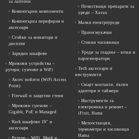
за лаптопи
Почистващи препарати за
Компютърни компоненти
уреди – Xavax
Компютърна периферия и
Малки електроуреди
аксесоари
Прахосмукачки
Стойки за монитори и
Стенни часовници
дисплеи
Уреди за гладене – ютии и
Зарядни шкафове
парогенератори
Мрежови устройства –
Tech аксесоари и
рутери, суичове и WiFi
инструменти
Аксес пойнти (WiFi Access
Смарт контакти, пътни
Point)
адаптери и таймери
Firewall и защитни стени
Инструменти за
Мрежови суичове –
електроника и ремонт –
Gigabit, PoE и Managed
iFixit, Hama
Rack шкафове 19" и
Метеостанции,
аксесоари
термометри и часовници
Hama
Рутери – WiFi, Mesh и