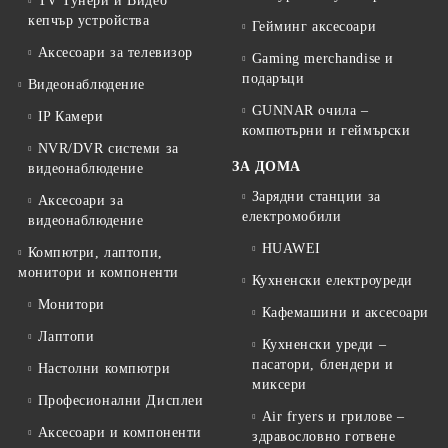
TV Тунери и Видео
кепчър устройства
Гейминг аксесоари
Аксесоари за телевизор
Gaming merchandise и
подаръци
Видеонаблюдение
GUNNAR очила –
IP Камери
компютърни и геймърски
NVR/DVR системи за
ЗА ДОМА
видеонаблюдение
Зарядни станции за
Аксесоари за
електромобили
видеонаблюдение
HUAWEI
Компютри, лаптопи,
монитори и компоненти
Кухненски електроуреди
Монитори
Кафемашини и аксесоари
Лаптопи
Кухненски уреди –
пасатори, блендери и
Настолни компютри
миксери
Професионални Дисплеи
Air fryers и грилове –
Аксесоари и компоненти
здравословно готвене