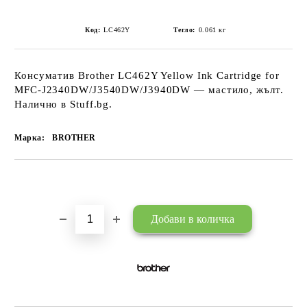
Код:
LC462Y
Тегло:
0.061
кг
Консуматив Brother LC462Y Yellow Ink Cartridge for
MFC-J2340DW/J3540DW/J3940DW — мастило, жълт.
Налично в Stuff.bg.
Марка:
BROTHER
Добави в желани