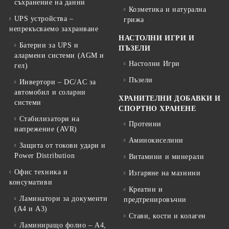
съхранение на данни
Козметика и натурална
UPS устройства –
грижа
непрекъсваемо захранване
НАСТОЛНИ ИГРИ И
Батерии за UPS и
ПЪЗЕЛИ
алармени системи (AGM и
Настолни Игри
гел)
Пъзели
Инвертори – DC/AC за
автомобил и соларни
ХРАНИТЕЛНИ ДОБАВКИ И
системи
СПОРТНО ХРАНЕНЕ
Стабилизатори на
Протеини
напрежение (AVR)
Аминокиселини
Защита от токови удари и
Power Distribution
Витамини и минерали
Офис техника и
Изгаряне на мазнини
консумативи
Креатин и
Ламинатори за документи
предтренировъчни
(A4 и A3)
Стави, кости и колаген
Ламиниращо фолио – A4,