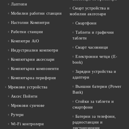
Лаптопи
Смарт устройства и
Мобилни работни станции
мобилни аксесоари
Настолни Компютри
Смартфони
Работни станции
Таблети и графични
таблети
Компютри AiO
Смарт часовници
Индустриални компютри
Електронни четци (E-
Компютърни аксесоари
book)
Компютърни компоненти
Зарядни устройства и
адаптери
Компютърна периферия
Външни батерии (Power
Мрежови устройства
Bank)
Аксес Пойнти
Стойки за таблети и
Мрежови суичове
смартфони
Рутери
Батерии за телефони,
радиостанции и
Wi-Fi контролери
дистанционни