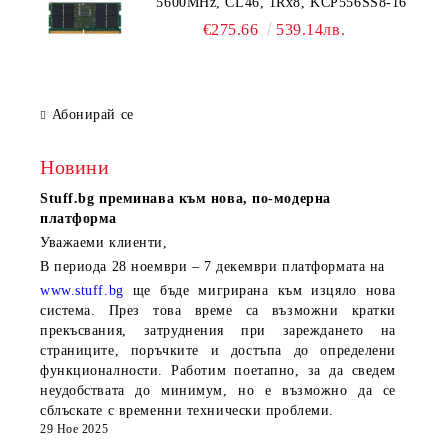
5600MHz, CL46, 1Rx8, KCP556SS8-16
€275.66
539.14лв.
Абонирай се
Новини
Stuff.bg
преминава към нова, по-модерна
платформа
Уважаеми клиенти,
В периода
28 ноември – 7 декември
платформата на
www.stuff.bg
ще бъде мигрирана към изцяло нова
система. През това време са възможни кратки
прекъсвания, затруднения при зареждането на
страниците, поръчките и достъпа до определени
функционалности. Работим поетапно, за да сведем
неудобствата до минимум, но е възможно да се
сблъскате с временни технически проблеми.
29 Ное 2025