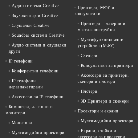
Аудио системи Creative
Принтери, МФУ и
консумативи
Звукови карти Creative
Принтери – лазерни и
Слушалки Creative
мастиленоструйни
Soundbar системи Creative
Мултифункционални
Аудио системи и слушалки
устройства (МФУ)
други
Скенери
IP телефони
Консумативи за принтери
Конферентни телефони
Аксесоари за принтери,
IP телефони –
скенери и плотери
неразпакетирани
Плотери
Аксесоари за IP телефони
3D Принтери и скенери
Компютри, лаптопи и
Проектори и екрани
монитори
Мултимедийни проектори
Монитори
Екрани, стойки и
Мултимедийни проектори
аксесоари за проектори