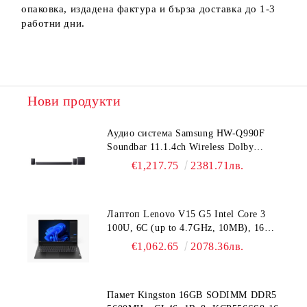
опаковка, издадена фактура и бърза доставка до 1-3
работни дни.
Нови продукти
Аудио система Samsung HW-Q990F
Soundbar 11.1.4ch Wireless Dolby
Atmos Model 2025 Black
€1,217.75
2381.71лв.
Лаптоп Lenovo V15 G5 Intel Core 3
100U, 6C (up to 4.7GHz, 10MB), 16GB
DDR5-5200, 512GB SSD, 15.6" FHD
€1,062.65
2078.36лв.
(1920x1080) IPS AG, Intel UHD
Graphics, HD 720p Cam, WLAN, BT, 3
cell, DOS, 3Y CCI
Памет Kingston 16GB SODIMM DDR5