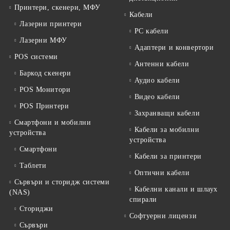
Принтери, скенери, МФУ
Кабели
Лазерни принтери
PC кабели
Лазерни МФУ
Адаптери и конвертори
POS системи
Антенни кабели
Баркод скенери
Аудио кабели
POS Монитори
Видео кабели
POS Принтери
Захранващи кабели
Смартфони и мобилни
Кабели за мобилни
устройства
устройства
Смартфони
Кабели за принтери
Таблети
Оптични кабели
Сървъри и сторидж системи
Кабелни канали и шлаух
(NAS)
спирали
Сториджи
Софтуерни лицензи
Сървъри