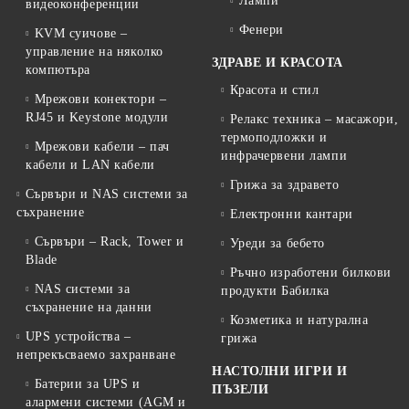
Лампи
видеоконференции
Фенери
KVM суичове –
управление на няколко
ЗДРАВЕ И КРАСОТА
компютъра
Красота и стил
Мрежови конектори –
RJ45 и Keystone модули
Релакс техника – масажори,
термоподложки и
Мрежови кабели – пач
инфрачервени лампи
кабели и LAN кабели
Грижа за здравето
Сървъри и NAS системи за
съхранение
Електронни кантари
Сървъри – Rack, Tower и
Уреди за бебето
Blade
Ръчно изработени билкови
NAS системи за
продукти Бабилка
съхранение на данни
Козметика и натурална
UPS устройства –
грижа
непрекъсваемо захранване
НАСТОЛНИ ИГРИ И
Батерии за UPS и
ПЪЗЕЛИ
алармени системи (AGM и