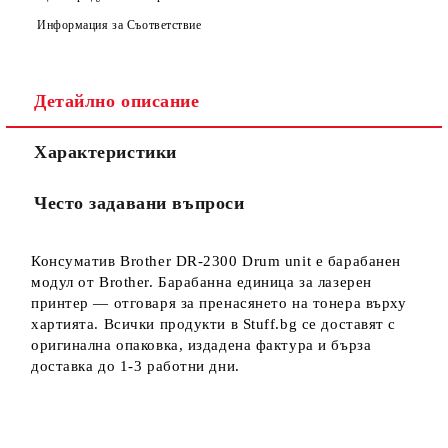
Информация за Съответствие
Детайлно описание
Ние ще се свържем с вас в рамките на работния ден.
Характеристики
Често задавани въпроси
Консуматив Brother DR-2300 Drum unit е барабанен
модул от Brother. Барабанна единица за лазерен
принтер — отговаря за пренасянето на тонера върху
хартията. Всички продукти в Stuff.bg се доставят с
оригинална опаковка, издадена фактура и бърза
доставка до 1-3 работни дни.