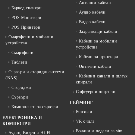
Антенни кабели
Баркод скенери
Аудио кабели
POS Монитори
Видео кабели
POS Принтери
Захранващи кабели
Смартфони и мобилни
Кабели за мобилни
устройства
устройства
Смартфони
Кабели за принтери
Таблети
Оптични кабели
Сървъри и сторидж системи
Кабелни канали и шлаух
(NAS)
спирали
Сториджи
Софтуерни лицензи
Сървъри
ГЕЙМИНГ
Компоненти за сървъри
Конзоли
ЕЛЕКТРОНИКА И
VR очила
КОМПЮТРИ
Волани и педали за sim
Аудио, Видео и Hi-Fi