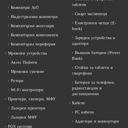
таблети
Компютри AiO
Смарт часовници
Индустриални компютри
Електронни четци (E-
Компютърни аксесоари
book)
Компютърни компоненти
Зарядни устройства и
адаптери
Компютърна периферия
Външни батерии (Power
Мрежови устройства
Bank)
Аксес Пойнти
Стойки за таблети и
Мрежови суичове
смартфони
Рутери
Батерии за телефони,
радиостанции и
Wi-Fi контролери
дистанционни
Принтери, скенери, МФУ
Кабели
Лазерни принтери
PC кабели
Лазерни МФУ
Адаптери и конвертори
POS системи