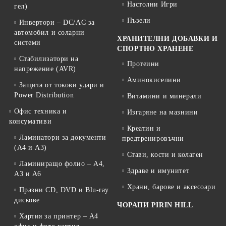
Настолни Игри
гел)
Пъзели
Инвертори – DC/AC за
автомобил и соларни
ХРАНИТЕЛНИ ДОБАВКИ И
системи
СПОРТНО ХРАНЕНЕ
Стабилизатори на
Протеини
напрежение (AVR)
Аминокиселини
Защита от токови удари и
Power Distribution
Витамини и минерали
Офис техника и
Изгаряне на мазнини
консумативи
Креатин и
Ламинатори за документи
предтренировъчни
(A4 и A3)
Стави, кости и колаген
Ламиниращо фолио – A4,
Здраве и имунитет
A3 и A6
Храни, барове и аксесоари
Празни CD, DVD и Blu-ray
дискове
ЧОРАПИ PIRIN HILL
Хартия за принтер – A4