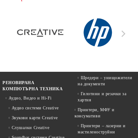
Шредери – унищожители
РЕНОВИРАНА
на документи
КОМПЮТЪРНА ТЕХНИКА
Гилотини и резачки за
Аудио, Видео и Hi-Fi
хартия
Аудио системи Creative
Принтери, МФУ и
консумативи
Звукови карти Creative
Принтери – лазерни и
Слушалки Creative
мастиленоструйни
Soundbar системи Creative