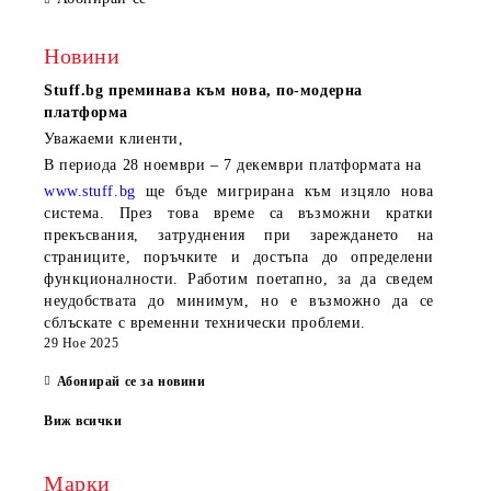
Новини
Stuff.bg
преминава към нова, по-модерна
платформа
Уважаеми клиенти,
В периода
28 ноември – 7 декември
платформата на
www.stuff.bg
ще бъде мигрирана към изцяло нова
система. През това време са възможни кратки
прекъсвания, затруднения при зареждането на
страниците, поръчките и достъпа до определени
функционалности. Работим поетапно, за да сведем
неудобствата до минимум, но е възможно да се
сблъскате с временни технически проблеми.
29 Ное 2025
Абонирай се за новини
Виж всички
Марки