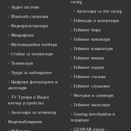
racing
Аудио системи
Аксесоари за sim racing
Bluetooth слушалки
Геймпади и контролери
Видеорегистратори
Гейминг бюра
Микрофони
Гейминг компютри
Мултимедийни плейъри
Гейминг клавиатури
Стойки за телевизори
Гейминг мишки
Телевизори
Гейминг падове
Уреди за наблюдение
Гейминг столове
Цифрови фотоапарати и
Гейминг слушалки
аксесоари
Фигурки и сувенири
TV Тунери и Видео
кепчър устройства
Гейминг аксесоари
Аксесоари за телевизор
Gaming merchandise и
подаръци
Видеонаблюдение
GUNNAR очила –