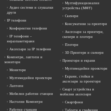
Мултифункционални
Аудио системи и слушалки
устройства (МФУ)
други
Скенери
IP телефони
Консумативи за принтери
Конферентни телефони
Аксесоари за принтери,
IP телефони –
скенери и плотери
неразпакетирани
Плотери
Аксесоари за IP телефони
3D Принтери и скенери
Компютри, лаптопи и
Проектори и екрани
монитори
Мултимедийни проектори
Монитори
Екрани, стойки и
Мултимедийни проектори
аксесоари за проектори
Лаптопи
Смарт устройства и
Мобилни работни станции
мобилни аксесоари
Настолни Компютри
Смартфони
Работни станции
Таблети и графични