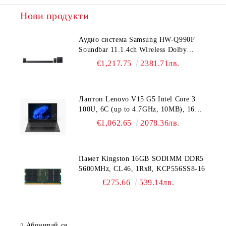
Нови продукти
Аудио система Samsung HW-Q990F
Soundbar 11.1.4ch Wireless Dolby
Atmos Model 2025 Black
€1,217.75
2381.71лв.
Лаптоп Lenovo V15 G5 Intel Core 3
100U, 6C (up to 4.7GHz, 10MB), 16GB
DDR5-5200, 512GB SSD, 15.6" FHD
€1,062.65
2078.36лв.
(1920x1080) IPS AG, Intel UHD
Graphics, HD 720p Cam, WLAN, BT, 3
cell, DOS, 3Y CCI
Памет Kingston 16GB SODIMM DDR5
5600MHz, CL46, 1Rx8, KCP556SS8-16
€275.66
539.14лв.
Абонирай се