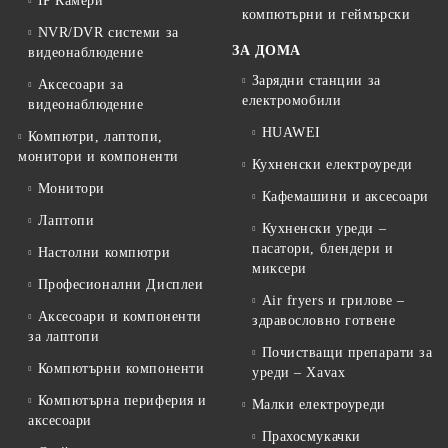
IP Камери
компютърни и геймърски
NVR/DVR системи за
ЗА ДОМА
видеонаблюдение
Зарядни станции за
Аксесоари за
електромобили
видеонаблюдение
HUAWEI
Компютри, лаптопи,
монитори и компоненти
Кухненски електроуреди
Монитори
Кафемашини и аксесоари
Лаптопи
Кухненски уреди –
пасатори, блендери и
Настолни компютри
миксери
Професионални Дисплеи
Air fryers и грилове –
Аксесоари и компоненти
здравословно готвене
за лаптопи
Почистващи препарати за
Компютърни компоненти
уреди – Xavax
Компютърна периферия и
Малки електроуреди
аксесоари
Прахосмукачки