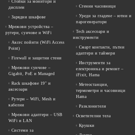
Стойки за монитори и
Стенни часовници
дисплеи
Уреди за гладене – ютии и
Зарядни шкафове
парогенератори
Мрежови устройства –
Tech аксесоари и
рутери, суичове и WiFi
инструменти
Аксес пойнти (WiFi Access
Смарт контакти, пътни
Point)
адаптери и таймери
Firewall и защитни стени
Инструменти за
Мрежови суичове –
електроника и ремонт –
Gigabit, PoE и Managed
iFixit, Hama
Rack шкафове 19" и
Метеостанции,
аксесоари
термометри и часовници
Hama
Рутери – WiFi, Mesh и
кабелни
Разклонители
Мрежови адаптери – USB
Осветителни тела
WiFi и LAN
Крушки
Системи за