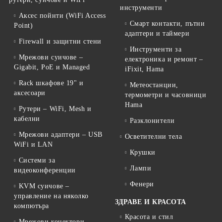
инструменти
Аксес пойнти (WiFi Access
Смарт контакти, пътни
Point)
адаптери и таймери
Firewall и защитни стени
Инструменти за
Мрежови суичове –
електроника и ремонт –
Gigabit, PoE и Managed
iFixit, Hama
Rack шкафове 19" и
Метеостанции,
аксесоари
термометри и часовници
Hama
Рутери – WiFi, Mesh и
кабелни
Разклонители
Мрежови адаптери – USB
Осветителни тела
WiFi и LAN
Крушки
Системи за
Лампи
видеоконференции
Фенери
KVM суичове –
управление на няколко
ЗДРАВЕ И КРАСОТА
компютъра
Красота и стил
Мрежови конектори –