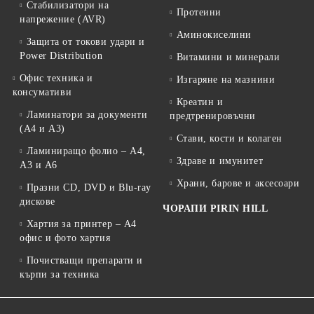
Стабилизатори на
Протеини
напрежение (AVR)
Аминокиселини
Защита от токови удари и
Power Distribution
Витамини и минерали
Офис техника и
Изгаряне на мазнини
консумативи
Креатин и
Ламинатори за документи
предтренировъчни
(A4 и A3)
Стави, кости и колаген
Ламиниращо фолио – A4,
Здраве и имунитет
A3 и A6
Храни, барове и аксесоари
Празни CD, DVD и Blu-ray
дискове
ЧОРАПИ PIRIN HILL
Хартия за принтер – A4
офис и фото хартия
Почистващи препарати и
кърпи за техника