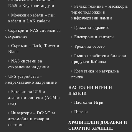
RJ45 и Keystone модули
Релакс техника – масажори,
термоподложки и
Мрежови кабели – пач
инфрачервени лампи
кабели и LAN кабели
Грижа за здравето
Сървъри и NAS системи за
съхранение
Електронни кантари
Сървъри – Rack, Tower и
Уреди за бебето
Blade
Ръчно изработени билкови
NAS системи за
продукти Бабилка
съхранение на данни
Козметика и натурална
UPS устройства –
грижа
непрекъсваемо захранване
НАСТОЛНИ ИГРИ И
Батерии за UPS и
ПЪЗЕЛИ
алармени системи (AGM и
Настолни Игри
гел)
Пъзели
Инвертори – DC/AC за
автомобил и соларни
ХРАНИТЕЛНИ ДОБАВКИ И
системи
СПОРТНО ХРАНЕНЕ