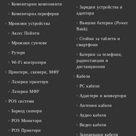
Компютърни компоненти
Зарядни устройства и
адаптери
Компютърна периферия
Външни батерии (Power
Мрежови устройства
Bank)
Аксес Пойнти
Стойки за таблети и
Мрежови суичове
смартфони
Рутери
Батерии за телефони,
радиостанции и
Wi-Fi контролери
дистанционни
Принтери, скенери, МФУ
Кабели
Лазерни принтери
PC кабели
Лазерни МФУ
Адаптери и конвертори
POS системи
Антенни кабели
Баркод скенери
Аудио кабели
POS Монитори
Видео кабели
POS Принтери
Захранващи кабели