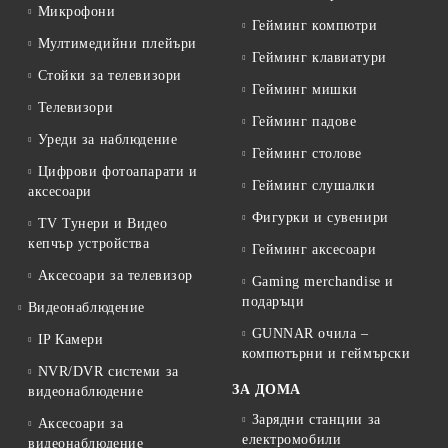
Микрофони
Гейминг компютри
Мултимедийни плейъри
Гейминг клавиатури
Стойки за телевизори
Гейминг мишки
Телевизори
Гейминг падове
Уреди за наблюдение
Гейминг столове
Цифрови фотоапарати и
Гейминг слушалки
аксесоари
Фигурки и сувенири
TV Тунери и Видео
кепчър устройства
Гейминг аксесоари
Аксесоари за телевизор
Gaming merchandise и
подаръци
Видеонаблюдение
GUNNAR очила –
IP Камери
компютърни и геймърски
NVR/DVR системи за
ЗА ДОМА
видеонаблюдение
Зарядни станции за
Аксесоари за
електромобили
видеонаблюдение