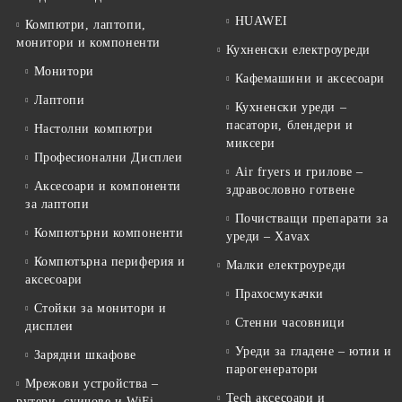
HUAWEI
Компютри, лаптопи,
монитори и компоненти
Кухненски електроуреди
Монитори
Кафемашини и аксесоари
Лаптопи
Кухненски уреди –
пасатори, блендери и
Настолни компютри
миксери
Професионални Дисплеи
Air fryers и грилове –
Аксесоари и компоненти
здравословно готвене
за лаптопи
Почистващи препарати за
Компютърни компоненти
уреди – Xavax
Компютърна периферия и
Малки електроуреди
аксесоари
Прахосмукачки
Стойки за монитори и
Стенни часовници
дисплеи
Уреди за гладене – ютии и
Зарядни шкафове
парогенератори
Мрежови устройства –
Tech аксесоари и
рутери, суичове и WiFi