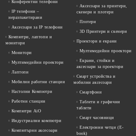
Конферентни телефони
Аксесоари за принтери,
IP телефони –
скенери и плотери
неразпакетирани
Плотери
Аксесоари за IP телефони
3D Принтери и скенери
Компютри, лаптопи и
Проектори и екрани
монитори
Мултимедийни проектори
Монитори
Екрани, стойки и
Мултимедийни проектори
аксесоари за проектори
Лаптопи
Смарт устройства и
Мобилни работни станции
мобилни аксесоари
Настолни Компютри
Смартфони
Работни станции
Таблети и графични
таблети
Компютри AiO
Смарт часовници
Индустриални компютри
Електронни четци (E-
Компютърни аксесоари
book)