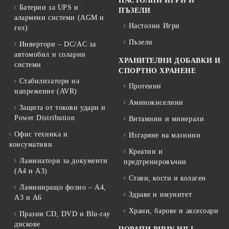
НАСТОЛНИ ИГРИ И
Батерии за UPS и
ПЪЗЕЛИ
алармени системи (AGM и
Настолни Игри
гел)
Пъзели
Инвертори – DC/AC за
автомобил и соларни
ХРАНИТЕЛНИ ДОБАВКИ И
системи
СПОРТНО ХРАНЕНЕ
Стабилизатори на
Протеини
напрежение (AVR)
Аминокиселини
Защита от токови удари и
Power Distribution
Витамини и минерали
Офис техника и
Изгаряне на мазнини
консумативи
Креатин и
Ламинатори за документи
предтренировъчни
(A4 и A3)
Стави, кости и колаген
Ламиниращо фолио – A4,
Здраве и имунитет
A3 и A6
Храни, барове и аксесоари
Празни CD, DVD и Blu-ray
дискове