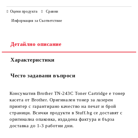
САМО ПОПЪЛНЕТЕ 3 ПОЛЕТА
Оцени продукта
Сравни
Информация за Съответствие
Детайлно описание
Ние ще се свържем с вас в рамките на работния ден.
Характеристики
Често задавани въпроси
Консуматив Brother TN-243C Toner Cartridge е тонер
касета от Brother. Оригинален тонер за лазерен
принтер с гарантирано качество на печат и брой
страници. Всички продукти в Stuff.bg се доставят с
оригинална опаковка, издадена фактура и бърза
доставка до 1-3 работни дни.