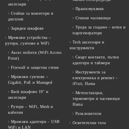
аксесоари
Прахосмукачки
Стойки за монитори и
Стенни часовници
дисплеи
Уреди за гладене – ютии и
Зарядни шкафове
парогенератори
Мрежови устройства –
Tech аксесоари и
рутери, суичове и WiFi
инструменти
Аксес пойнти (WiFi Access
Смарт контакти, пътни
Point)
адаптери и таймери
Firewall и защитни стени
Инструменти за
Мрежови суичове –
електроника и ремонт –
Gigabit, PoE и Managed
iFixit, Hama
Rack шкафове 19" и
Метеостанции,
аксесоари
термометри и часовници
Hama
Рутери – WiFi, Mesh и
кабелни
Разклонители
Мрежови адаптери – USB
Осветителни тела
WiFi и LAN