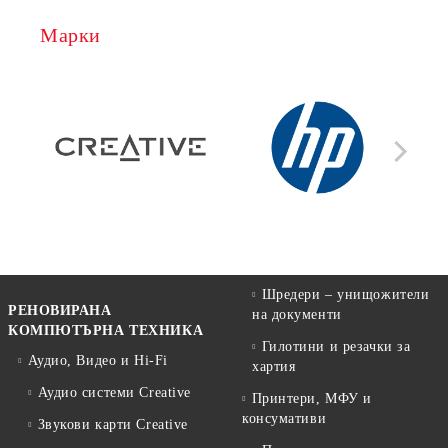
Марки
Шредери – унищожители
РЕНОВИРАНА
на документи
КОМПЮТЪРНА ТЕХНИКА
Гилотини и резачки за
Аудио, Видео и Hi-Fi
хартия
Аудио системи Creative
Принтери, МФУ и
консумативи
Звукови карти Creative