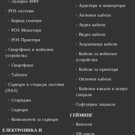
Лазерни МФУ
Адаптери и конвертори
POS системи
Антенни кабели
Баркод скенери
Аудио кабели
POS Монитори
Видео кабели
POS Принтери
Захранващи кабели
Смартфони и мобилни
Кабели за мобилни
устройства
устройства
Смартфони
Кабели за принтери
Таблети
Оптични кабели
Сървъри и сторидж системи
Кабелни канали и шлаух
(NAS)
спирали
Сториджи
Софтуерни лицензи
Сървъри
ГЕЙМИНГ
Компоненти за сървъри
Конзоли
ЕЛЕКТРОНИКА И
VR очила