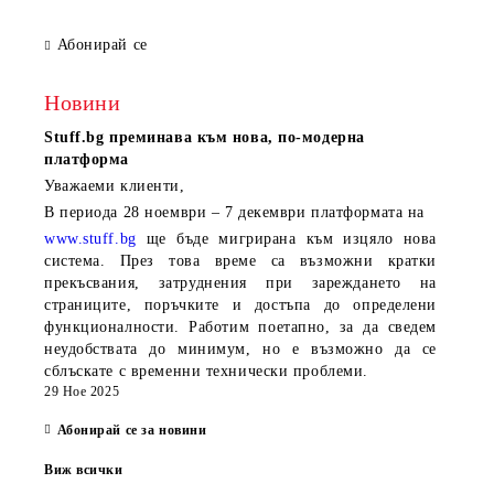
LAN, 3Y
Абонирай се
Новини
Stuff.bg
преминава към нова, по-модерна
платформа
Уважаеми клиенти,
В периода
28 ноември – 7 декември
платформата на
www.stuff.bg
ще бъде мигрирана към изцяло нова
система. През това време са възможни кратки
прекъсвания, затруднения при зареждането на
страниците, поръчките и достъпа до определени
функционалности. Работим поетапно, за да сведем
неудобствата до минимум, но е възможно да се
сблъскате с временни технически проблеми.
29 Ное 2025
Абонирай се за новини
Виж всички