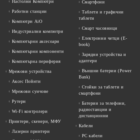
Настолни Компютри
Смартфони
Работни станции
Таблети и графични
таблети
Компютри AiO
Смарт часовници
Индустриални компютри
Електронни четци (E-
Компютърни аксесоари
book)
Компютърни компоненти
Зарядни устройства и
адаптери
Компютърна периферия
Външни батерии (Power
Мрежови устройства
Bank)
Аксес Пойнти
Стойки за таблети и
Мрежови суичове
смартфони
Рутери
Батерии за телефони,
радиостанции и
Wi-Fi контролери
дистанционни
Принтери, скенери, МФУ
Кабели
Лазерни принтери
PC кабели