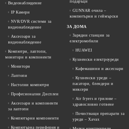
подаръци
Видеонаблюдение
GUNNAR очила –
IP Камери
компютърни и геймърски
NVR/DVR системи за
ЗА ДОМА
видеонаблюдение
Зарядни станции за
Аксесоари за
електромобили
видеонаблюдение
HUAWEI
Компютри, лаптопи,
монитори и компоненти
Кухненски електроуреди
Монитори
Кафемашини и аксесоари
Лаптопи
Кухненски уреди –
пасатори, блендери и
Настолни компютри
миксери
Професионални Дисплеи
Air fryers и грилове –
Аксесоари и компоненти
здравословно готвене
за лаптопи
Почистващи препарати за
Компютърни компоненти
уреди – Xavax
Компютърна периферия и
Малки електроуреди