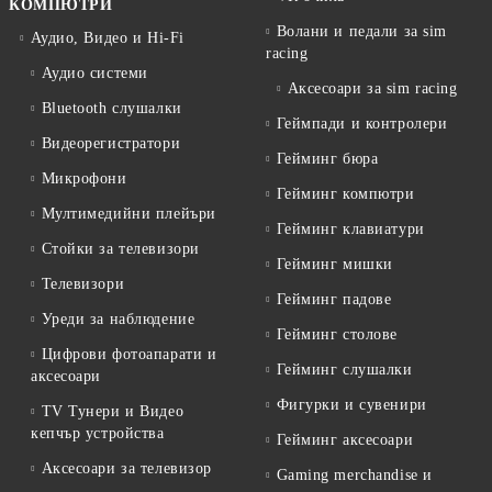
КОМПЮТРИ
Волани и педали за sim
Аудио, Видео и Hi-Fi
racing
Аудио системи
Аксесоари за sim racing
Bluetooth слушалки
Геймпади и контролери
Видеорегистратори
Гейминг бюра
Микрофони
Гейминг компютри
Мултимедийни плейъри
Гейминг клавиатури
Стойки за телевизори
Гейминг мишки
Телевизори
Гейминг падове
Уреди за наблюдение
Гейминг столове
Цифрови фотоапарати и
Гейминг слушалки
аксесоари
Фигурки и сувенири
TV Тунери и Видео
кепчър устройства
Гейминг аксесоари
Аксесоари за телевизор
Gaming merchandise и