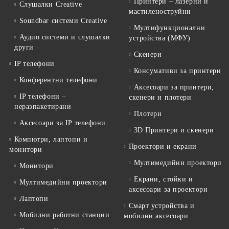
Принтери – лазерни и
Слушалки Creative
мастиленоструйни
Soundbar системи Creative
Мултифункционални
Аудио системи и слушалки
устройства (МФУ)
други
Скенери
IP телефони
Консумативи за принтери
Конферентни телефони
Аксесоари за принтери,
IP телефони –
скенери и плотери
неразпакетирани
Плотери
Аксесоари за IP телефони
3D Принтери и скенери
Компютри, лаптопи и
Проектори и екрани
монитори
Мултимедийни проектори
Монитори
Екрани, стойки и
Мултимедийни проектори
аксесоари за проектори
Лаптопи
Смарт устройства и
Мобилни работни станции
мобилни аксесоари