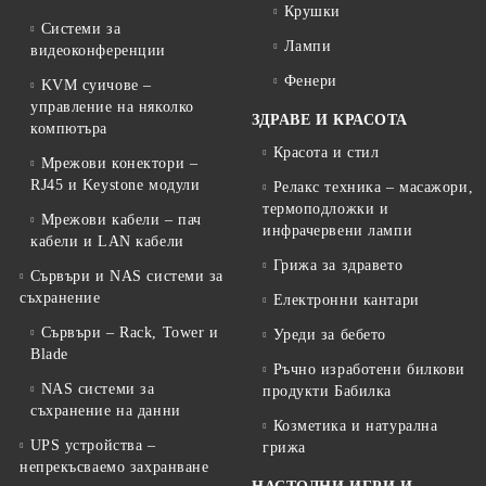
Крушки
Системи за
Лампи
видеоконференции
Фенери
KVM суичове –
управление на няколко
ЗДРАВЕ И КРАСОТА
компютъра
Красота и стил
Мрежови конектори –
RJ45 и Keystone модули
Релакс техника – масажори,
термоподложки и
Мрежови кабели – пач
инфрачервени лампи
кабели и LAN кабели
Грижа за здравето
Сървъри и NAS системи за
съхранение
Електронни кантари
Сървъри – Rack, Tower и
Уреди за бебето
Blade
Ръчно изработени билкови
NAS системи за
продукти Бабилка
съхранение на данни
Козметика и натурална
UPS устройства –
грижа
непрекъсваемо захранване