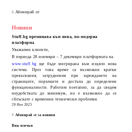
LAN, 3Y
Абонирай се
Новини
Stuff.bg
преминава към нова, по-модерна
платформа
Уважаеми клиенти,
В периода
28 ноември – 7 декември
платформата на
www.stuff.bg
ще бъде мигрирана към изцяло нова
система. През това време са възможни кратки
прекъсвания, затруднения при зареждането на
страниците, поръчките и достъпа до определени
функционалности. Работим поетапно, за да сведем
неудобствата до минимум, но е възможно да се
сблъскате с временни технически проблеми.
29 Ное 2025
Абонирай се за новини
Виж всички