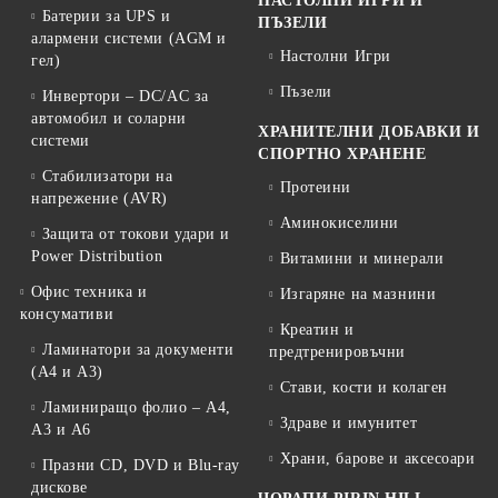
НАСТОЛНИ ИГРИ И
Батерии за UPS и
ПЪЗЕЛИ
алармени системи (AGM и
Настолни Игри
гел)
Пъзели
Инвертори – DC/AC за
автомобил и соларни
ХРАНИТЕЛНИ ДОБАВКИ И
системи
СПОРТНО ХРАНЕНЕ
Стабилизатори на
Протеини
напрежение (AVR)
Аминокиселини
Защита от токови удари и
Power Distribution
Витамини и минерали
Офис техника и
Изгаряне на мазнини
консумативи
Креатин и
Ламинатори за документи
предтренировъчни
(A4 и A3)
Стави, кости и колаген
Ламиниращо фолио – A4,
Здраве и имунитет
A3 и A6
Храни, барове и аксесоари
Празни CD, DVD и Blu-ray
дискове