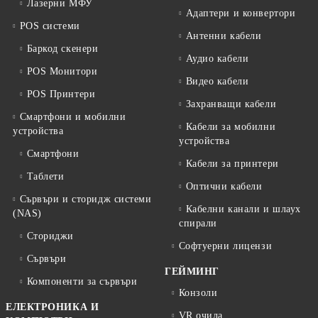
Лазерни МФУ
Адаптери и конвертори
POS системи
Антенни кабели
Баркод скенери
Аудио кабели
POS Монитори
Видео кабели
POS Принтери
Захранващи кабели
Смартфони и мобилни
Кабели за мобилни
устройства
устройства
Смартфони
Кабели за принтери
Таблети
Оптични кабели
Сървъри и сторидж системи
Кабелни канали и шлаух
(NAS)
спирали
Сториджи
Софтуерни лицензи
Сървъри
ГЕЙМИНГ
Компоненти за сървъри
Конзоли
ЕЛЕКТРОНИКА И
VR очила