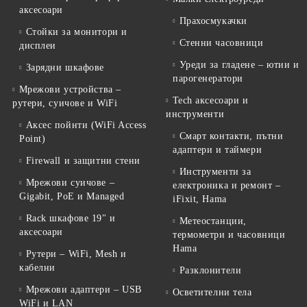
аксесоари
Прахосмукачки
Стойки за монитори и
Стенни часовници
дисплеи
Уреди за гладене – ютии и
Зарядни шкафове
парогенератори
Мрежови устройства –
Tech аксесоари и
рутери, суичове и WiFi
инструменти
Аксес пойнти (WiFi Access
Смарт контакти, пътни
Point)
адаптери и таймери
Firewall и защитни стени
Инструменти за
Мрежови суичове –
електроника и ремонт –
Gigabit, PoE и Managed
iFixit, Hama
Rack шкафове 19" и
Метеостанции,
аксесоари
термометри и часовници
Hama
Рутери – WiFi, Mesh и
кабелни
Разклонители
Мрежови адаптери – USB
Осветителни тела
WiFi и LAN