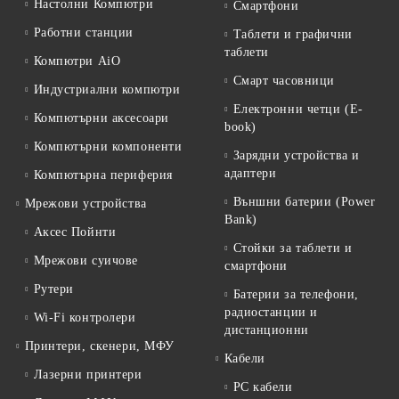
Настолни Компютри
Смартфони
Работни станции
Таблети и графични
таблети
Компютри AiO
Смарт часовници
Индустриални компютри
Електронни четци (E-
Компютърни аксесоари
book)
Компютърни компоненти
Зарядни устройства и
адаптери
Компютърна периферия
Външни батерии (Power
Мрежови устройства
Bank)
Аксес Пойнти
Стойки за таблети и
Мрежови суичове
смартфони
Рутери
Батерии за телефони,
радиостанции и
Wi-Fi контролери
дистанционни
Принтери, скенери, МФУ
Кабели
Лазерни принтери
PC кабели