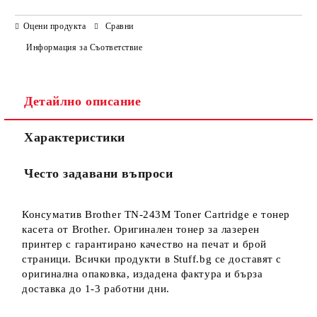
САМО ПОПЪЛНЕТЕ 3 ПОЛЕТА
Оцени продукта
Сравни
Информация за Съответствие
Детайлно описание
Ние ще се свържем с вас в рамките на работния ден.
Характеристики
Често задавани въпроси
Консуматив Brother TN-243M Toner Cartridge е тонер
касета от Brother. Оригинален тонер за лазерен
принтер с гарантирано качество на печат и брой
страници. Всички продукти в Stuff.bg се доставят с
оригинална опаковка, издадена фактура и бърза
доставка до 1-3 работни дни.