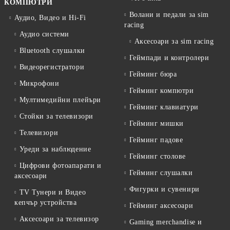
КОМПЮТРИ
Волани и педали за sim
Аудио, Видео и Hi-Fi
racing
Аудио системи
Аксесоари за sim racing
Bluetooth слушалки
Геймпади и контролери
Видеорегистратори
Гейминг бюра
Микрофони
Гейминг компютри
Мултимедийни плейъри
Гейминг клавиатури
Стойки за телевизори
Гейминг мишки
Телевизори
Гейминг падове
Уреди за наблюдение
Гейминг столове
Цифрови фотоапарати и
Гейминг слушалки
аксесоари
Фигурки и сувенири
TV Тунери и Видео
кепчър устройства
Гейминг аксесоари
Аксесоари за телевизор
Gaming merchandise и