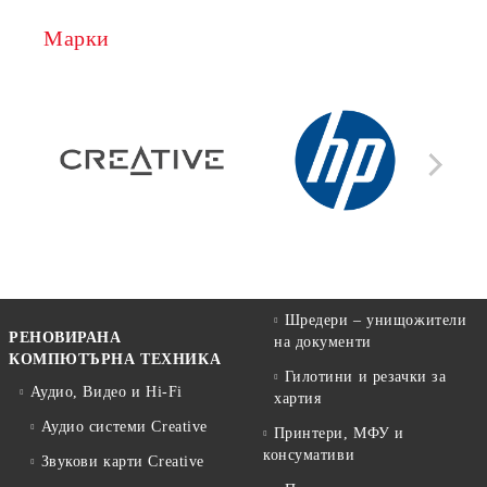
Марки
Шредери – унищожители
РЕНОВИРАНА
на документи
КОМПЮТЪРНА ТЕХНИКА
Гилотини и резачки за
Аудио, Видео и Hi-Fi
хартия
Аудио системи Creative
Принтери, МФУ и
консумативи
Звукови карти Creative