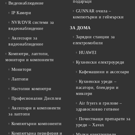
подаръци
Видеонаблюдение
GUNNAR очила –
IP Камери
компютърни и геймърски
NVR/DVR системи за
ЗА ДОМА
видеонаблюдение
Зарядни станции за
Аксесоари за
електромобили
видеонаблюдение
HUAWEI
Компютри, лаптопи,
монитори и компоненти
Кухненски електроуреди
Монитори
Кафемашини и аксесоари
Лаптопи
Кухненски уреди –
пасатори, блендери и
Настолни компютри
миксери
Професионални Дисплеи
Air fryers и грилове –
Аксесоари и компоненти
здравословно готвене
за лаптопи
Почистващи препарати за
Компютърни компоненти
уреди – Xavax
Компютърна периферия и
Малки електроуреди