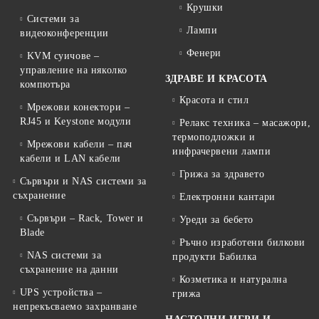
Крушки
Системи за
Лампи
видеоконференции
Фенери
KVM суичове –
управление на няколко
ЗДРАВЕ И КРАСОТА
компютъра
Красота и стил
Мрежови конектори –
RJ45 и Keystone модули
Релакс техника – масажори,
термоподложки и
Мрежови кабели – пач
инфрачервени лампи
кабели и LAN кабели
Грижа за здравето
Сървъри и NAS системи за
съхранение
Електронни кантари
Сървъри – Rack, Tower и
Уреди за бебето
Blade
Ръчно изработени билкови
NAS системи за
продукти Бабилка
съхранение на данни
Козметика и натурална
UPS устройства –
грижа
непрекъсваемо захранване