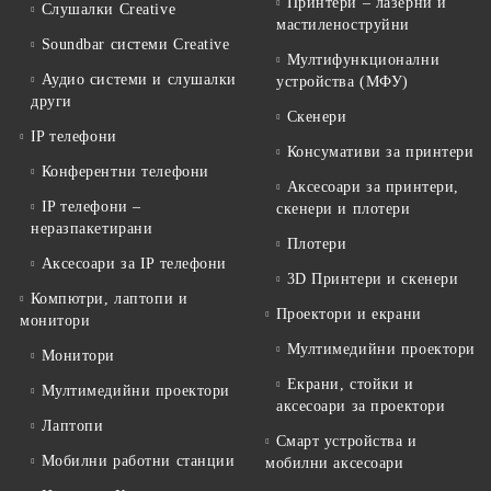
Принтери – лазерни и
Слушалки Creative
мастиленоструйни
Soundbar системи Creative
Мултифункционални
Аудио системи и слушалки
устройства (МФУ)
други
Скенери
IP телефони
Консумативи за принтери
Конферентни телефони
Аксесоари за принтери,
IP телефони –
скенери и плотери
неразпакетирани
Плотери
Аксесоари за IP телефони
3D Принтери и скенери
Компютри, лаптопи и
Проектори и екрани
монитори
Мултимедийни проектори
Монитори
Екрани, стойки и
Мултимедийни проектори
аксесоари за проектори
Лаптопи
Смарт устройства и
Мобилни работни станции
мобилни аксесоари