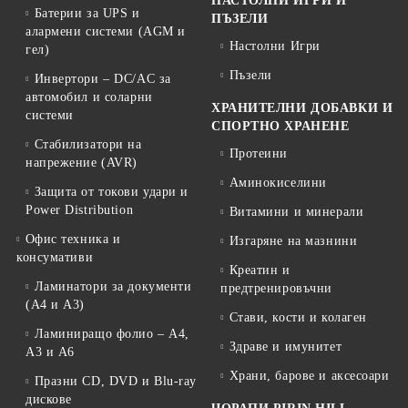
НАСТОЛНИ ИГРИ И
Батерии за UPS и
ПЪЗЕЛИ
алармени системи (AGM и
Настолни Игри
гел)
Пъзели
Инвертори – DC/AC за
автомобил и соларни
ХРАНИТЕЛНИ ДОБАВКИ И
системи
СПОРТНО ХРАНЕНЕ
Стабилизатори на
Протеини
напрежение (AVR)
Аминокиселини
Защита от токови удари и
Power Distribution
Витамини и минерали
Офис техника и
Изгаряне на мазнини
консумативи
Креатин и
Ламинатори за документи
предтренировъчни
(A4 и A3)
Стави, кости и колаген
Ламиниращо фолио – A4,
Здраве и имунитет
A3 и A6
Храни, барове и аксесоари
Празни CD, DVD и Blu-ray
дискове