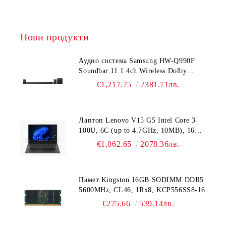
Нови продукти
Аудио система Samsung HW-Q990F
Soundbar 11.1.4ch Wireless Dolby
Atmos Model 2025 Black
€1,217.75
2381.71лв.
Лаптоп Lenovo V15 G5 Intel Core 3
100U, 6C (up to 4.7GHz, 10MB), 16GB
DDR5-5200, 512GB SSD, 15.6" FHD
€1,062.65
2078.36лв.
(1920x1080) IPS AG, Intel UHD
Graphics, HD 720p Cam, WLAN, BT, 3
cell, DOS, 3Y CCI
Памет Kingston 16GB SODIMM DDR5
5600MHz, CL46, 1Rx8, KCP556SS8-16
€275.66
539.14лв.