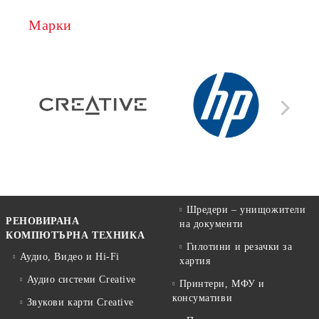
Марки
Шредери – унищожители
РЕНОВИРАНА
на документи
КОМПЮТЪРНА ТЕХНИКА
Гилотини и резачки за
Аудио, Видео и Hi-Fi
хартия
Аудио системи Creative
Принтери, МФУ и
консумативи
Звукови карти Creative