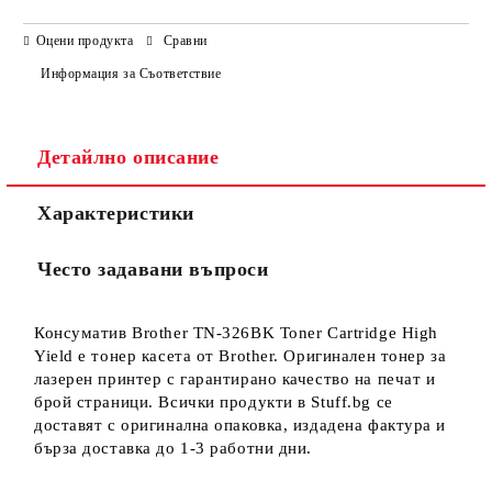
САМО ПОПЪЛНЕТЕ 3 ПОЛЕТА
Оцени продукта
Сравни
Информация за Съответствие
Детайлно описание
Ние ще се свържем с вас в рамките на работния ден.
Характеристики
Често задавани въпроси
Консуматив Brother TN-326BK Toner Cartridge High
Yield е тонер касета от Brother. Оригинален тонер за
лазерен принтер с гарантирано качество на печат и
брой страници. Всички продукти в Stuff.bg се
доставят с оригинална опаковка, издадена фактура и
бърза доставка до 1-3 работни дни.