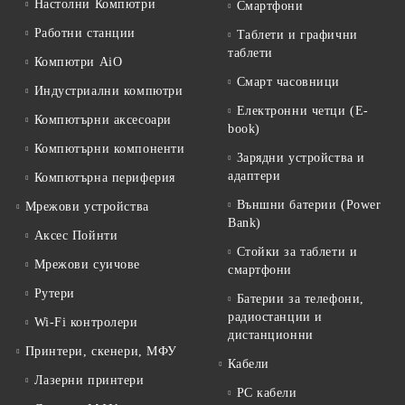
Настолни Компютри
Смартфони
Работни станции
Таблети и графични
таблети
Компютри AiO
Смарт часовници
Индустриални компютри
Електронни четци (E-
Компютърни аксесоари
book)
Компютърни компоненти
Зарядни устройства и
адаптери
Компютърна периферия
Външни батерии (Power
Мрежови устройства
Bank)
Аксес Пойнти
Стойки за таблети и
Мрежови суичове
смартфони
Рутери
Батерии за телефони,
радиостанции и
Wi-Fi контролери
дистанционни
Принтери, скенери, МФУ
Кабели
Лазерни принтери
PC кабели