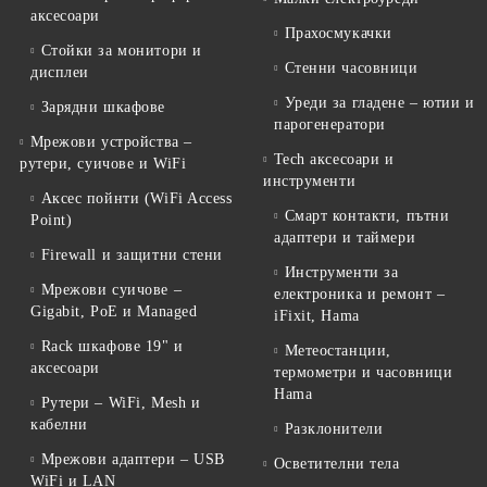
аксесоари
Прахосмукачки
Стойки за монитори и
Стенни часовници
дисплеи
Уреди за гладене – ютии и
Зарядни шкафове
парогенератори
Мрежови устройства –
Tech аксесоари и
рутери, суичове и WiFi
инструменти
Аксес пойнти (WiFi Access
Смарт контакти, пътни
Point)
адаптери и таймери
Firewall и защитни стени
Инструменти за
Мрежови суичове –
електроника и ремонт –
Gigabit, PoE и Managed
iFixit, Hama
Rack шкафове 19" и
Метеостанции,
аксесоари
термометри и часовници
Hama
Рутери – WiFi, Mesh и
кабелни
Разклонители
Мрежови адаптери – USB
Осветителни тела
WiFi и LAN