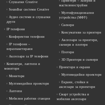
Принтери – лазерни и
Слушалки Creative
мастиленоструйни
Soundbar системи Creative
Мултифункционални
Аудио системи и слушалки
устройства (МФУ)
други
Скенери
IP телефони
Консумативи за принтери
Конферентни телефони
Аксесоари за принтери,
IP телефони –
скенери и плотери
неразпакетирани
Плотери
Аксесоари за IP телефони
3D Принтери и скенери
Компютри, лаптопи и
Проектори и екрани
монитори
Мултимедийни проектори
Монитори
Екрани, стойки и
Мултимедийни проектори
аксесоари за проектори
Лаптопи
Смарт устройства и
Мобилни работни станции
мобилни аксесоари