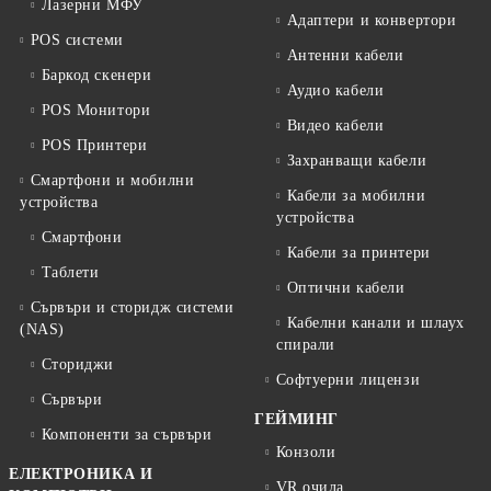
Лазерни МФУ
Адаптери и конвертори
POS системи
Антенни кабели
Баркод скенери
Аудио кабели
POS Монитори
Видео кабели
POS Принтери
Захранващи кабели
Смартфони и мобилни
Кабели за мобилни
устройства
устройства
Смартфони
Кабели за принтери
Таблети
Оптични кабели
Сървъри и сторидж системи
Кабелни канали и шлаух
(NAS)
спирали
Сториджи
Софтуерни лицензи
Сървъри
ГЕЙМИНГ
Компоненти за сървъри
Конзоли
ЕЛЕКТРОНИКА И
VR очила