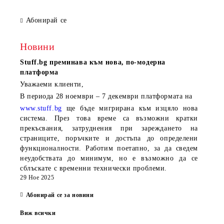
Абонирай се
Новини
Stuff.bg
преминава към нова, по-модерна
платформа
Уважаеми клиенти,
В периода
28 ноември – 7 декември
платформата на
www.stuff.bg
ще бъде мигрирана към изцяло нова
система. През това време са възможни кратки
прекъсвания, затруднения при зареждането на
страниците, поръчките и достъпа до определени
функционалности. Работим поетапно, за да сведем
неудобствата до минимум, но е възможно да се
сблъскате с временни технически проблеми.
29 Ное 2025
Абонирай се за новини
Виж всички