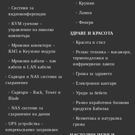
Крушки
Системи за
Лампи
видеоконференции
Фенери
KVM суичове –
управление на няколко
ЗДРАВЕ И КРАСОТА
компютъра
Красота и стил
Мрежови конектори –
RJ45 и Keystone модули
Релакс техника – масажори,
термоподложки и
Мрежови кабели – пач
инфрачервени лампи
кабели и LAN кабели
Грижа за здравето
Сървъри и NAS системи за
съхранение
Електронни кантари
Сървъри – Rack, Tower и
Уреди за бебето
Blade
Ръчно изработени билкови
NAS системи за
продукти Бабилка
съхранение на данни
Козметика и натурална
UPS устройства –
грижа
непрекъсваемо захранване