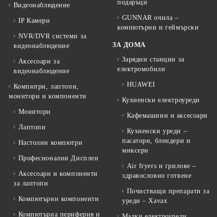
подаръци
Видеонаблюдение
GUNNAR очила –
IP Камери
компютърни и геймърски
NVR/DVR системи за
ЗА ДОМА
видеонаблюдение
Зарядни станции за
Аксесоари за
електромобили
видеонаблюдение
HUAWEI
Компютри, лаптопи,
монитори и компоненти
Кухненски електроуреди
Монитори
Кафемашини и аксесоари
Лаптопи
Кухненски уреди –
пасатори, блендери и
Настолни компютри
миксери
Професионални Дисплеи
Air fryers и грилове –
Аксесоари и компоненти
здравословно готвене
за лаптопи
Почистващи препарати за
Компютърни компоненти
уреди – Xavax
Компютърна периферия и
Малки електроуреди