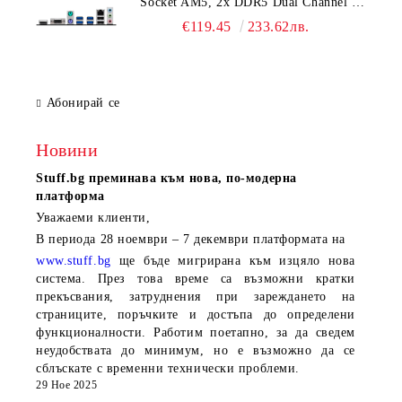
Socket AM5, 2x DDR5 Dual Channel up
to 8200(OC)MHz, 1x PCIe x16 slot, 1x
€119.45
233.62лв.
M.2 slot, 4x USB 5Gbps, 2x USB 2.0,
HDMI, VGA, 7.1 HD Audio, 2.5G
LAN, 3Y
Абонирай се
Новини
Stuff.bg
преминава към нова, по-модерна
платформа
Уважаеми клиенти,
В периода
28 ноември – 7 декември
платформата на
www.stuff.bg
ще бъде мигрирана към изцяло нова
система. През това време са възможни кратки
прекъсвания, затруднения при зареждането на
страниците, поръчките и достъпа до определени
функционалности. Работим поетапно, за да сведем
неудобствата до минимум, но е възможно да се
сблъскате с временни технически проблеми.
29 Ное 2025