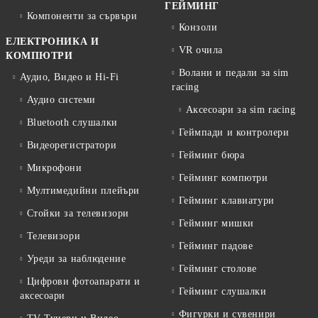
ГЕЙМИНГ
Компоненти за сървъри
Конзоли
ЕЛЕКТРОНИКА И
VR очила
КОМПЮТРИ
Волани и педали за sim
Аудио, Видео и Hi-Fi
racing
Аудио системи
Аксесоари за sim racing
Bluetooth слушалки
Геймпади и контролери
Видеорегистратори
Гейминг бюра
Микрофони
Гейминг компютри
Мултимедийни плейъри
Гейминг клавиатури
Стойки за телевизори
Гейминг мишки
Телевизори
Гейминг падове
Уреди за наблюдение
Гейминг столове
Цифрови фотоапарати и
Гейминг слушалки
аксесоари
Фигурки и сувенири