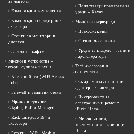
за лаптопи
Почистващи препарати за
Компютърни компоненти
уреди – Xavax
Компютърна периферия и
Малки електроуреди
аксесоари
Прахосмукачки
Стойки за монитори и
Стенни часовници
дисплеи
Уреди за гладене – ютии и
Зарядни шкафове
парогенератори
Мрежови устройства –
Tech аксесоари и
рутери, суичове и WiFi
инструменти
Аксес пойнти (WiFi Access
Смарт контакти, пътни
Point)
адаптери и таймери
Firewall и защитни стени
Инструменти за
Мрежови суичове –
електроника и ремонт –
Gigabit, PoE и Managed
iFixit, Hama
Rack шкафове 19" и
Метеостанции,
аксесоари
термометри и часовници
Hama
Рутери – WiFi, Mesh и