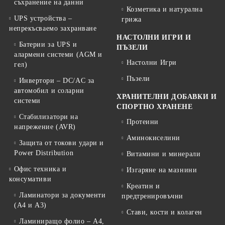
съхранение на данни
Козметика и натурална
UPS устройства –
грижа
непрекъсваемо захранване
НАСТОЛНИ ИГРИ И
Батерии за UPS и
ПЪЗЕЛИ
алармени системи (AGM и
Настолни Игри
гел)
Пъзели
Инвертори – DC/AC за
автомобил и соларни
ХРАНИТЕЛНИ ДОБАВКИ И
системи
СПОРТНО ХРАНЕНЕ
Стабилизатори на
Протеини
напрежение (AVR)
Аминокиселини
Защита от токови удари и
Power Distribution
Витамини и минерали
Офис техника и
Изгаряне на мазнини
консумативи
Креатин и
Ламинатори за документи
предтренировъчни
(A4 и A3)
Стави, кости и колаген
Ламиниращо фолио – A4,