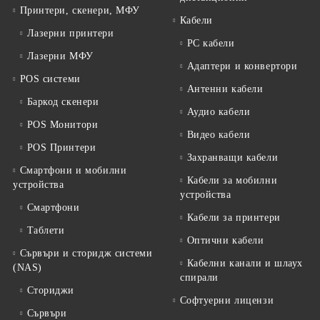
Принтери, скенери, МФУ
Кабели
Лазерни принтери
PC кабели
Лазерни МФУ
Адаптери и конвертори
POS системи
Антенни кабели
Баркод скенери
Аудио кабели
POS Монитори
Видео кабели
POS Принтери
Захранващи кабели
Смартфони и мобилни
Кабели за мобилни
устройства
устройства
Смартфони
Кабели за принтери
Таблети
Оптични кабели
Сървъри и сторидж системи
Кабелни канали и шлаух
(NAS)
спирали
Сториджи
Софтуерни лицензи
Сървъри