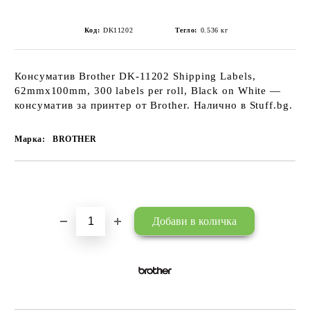
Код:
DK11202
Тегло:
0.536
кг
Консуматив Brother DK-11202 Shipping Labels,
62mmx100mm, 300 labels per roll, Black on White —
консуматив за принтер от Brother. Налично в Stuff.bg.
Марка:
BROTHER
Добави в желани