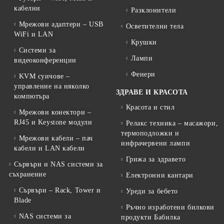
кабелни
Разклонители
Мрежови адаптери – USB
Осветителни тела
WiFi и LAN
Крушки
Системи за
Лампи
видеоконференции
Фенери
KVM суичове –
управление на няколко
ЗДРАВЕ И КРАСОТА
компютъра
Красота и стил
Мрежови конектори –
RJ45 и Keystone модули
Релакс техника – масажори,
термоподложки и
Мрежови кабели – пач
инфрачервени лампи
кабели и LAN кабели
Грижа за здравето
Сървъри и NAS системи за
съхранение
Електронни кантари
Сървъри – Rack, Tower и
Уреди за бебето
Blade
Ръчно изработени билкови
NAS системи за
продукти Бабилка