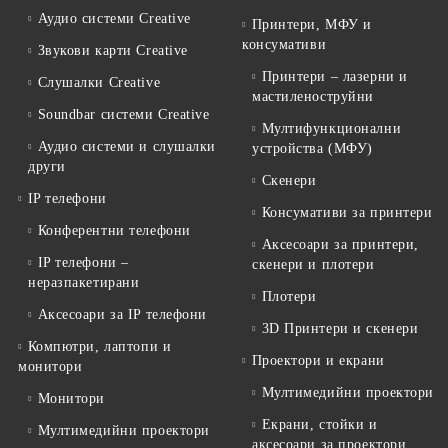
Аудио системи Creative
Принтери, МФУ и
консумативи
Звукови карти Creative
Принтери – лазерни и
Слушалки Creative
мастиленоструйни
Soundbar системи Creative
Мултифункционални
Аудио системи и слушалки
устройства (МФУ)
други
Скенери
IP телефони
Консумативи за принтери
Конферентни телефони
Аксесоари за принтери,
IP телефони –
скенери и плотери
неразпакетирани
Плотери
Аксесоари за IP телефони
3D Принтери и скенери
Компютри, лаптопи и
Проектори и екрани
монитори
Мултимедийни проектори
Монитори
Екрани, стойки и
Мултимедийни проектори
аксесоари за проектори