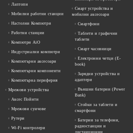
Лаптопи
Смарт устройства и
Мобилни работни станции
мобилни аксесоари
Настолни Компютри
Смартфони
Работни станции
Таблети и графични
таблети
Компютри AiO
Смарт часовници
Индустриални компютри
Електронни четци (E-
Компютърни аксесоари
book)
Компютърни компоненти
Зарядни устройства и
адаптери
Компютърна периферия
Външни батерии (Power
Мрежови устройства
Bank)
Аксес Пойнти
Стойки за таблети и
Мрежови суичове
смартфони
Рутери
Батерии за телефони,
радиостанции и
Wi-Fi контролери
дистанционни