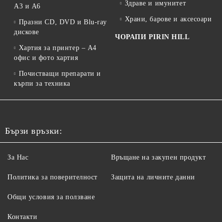
Здраве и имунитет
A3 и A6
Храни, барове и аксесоари
Празни CD, DVD и Blu-ray
дискове
ЧОРАПИ PIRIN HILL
Хартия за принтер – A4
офис и фото хартия
Почистващи препарати и
кърпи за техника
Бързи връзки:
За Нас
Връщане на закупен продукт
Политика за поверителност
Защита на личните данни
Общи условия за ползване
Контакти