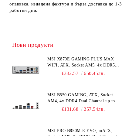
опаковка, издадена фактура и бърза доставка до 1-3
работни дни.
Нови продукти
MSI X870E GAMING PLUS MAX
WIFI, ATX, Socket AM5, 4x DDR5
Dual Channel DDR5 up to
€332.57
650.45лв.
8200(OC)MHz, 3x PCIe x16 slot, 3x
M.2 slot, 4x USB 2.0, 2x USB 5Gbps,
2x USB 10Gbps, 1x 20Gbps Type-C, 1x
MSI B550 GAMING, ATX, Socket
40Gbps Type-C, HDMI, 7.1 HD Audio,
AM4, 4x DDR4 Dual Channel up to
5G LAN, WiFI 7, BT, 3Y
4866+(OC)MHz, 2x PCIe x16 slots, 2x
€131.68
257.54лв.
M.2 slots, 2x USB 3.2 Gen 2 (1x Type-
C), 2x USB 3.2 Gen 1, 4x USB 2.0, 1x
HDMI, 1x DP, 1G LAN, 7.1 HD Audio,
MSI PRO B850M-E EVO, mATX,
3Y