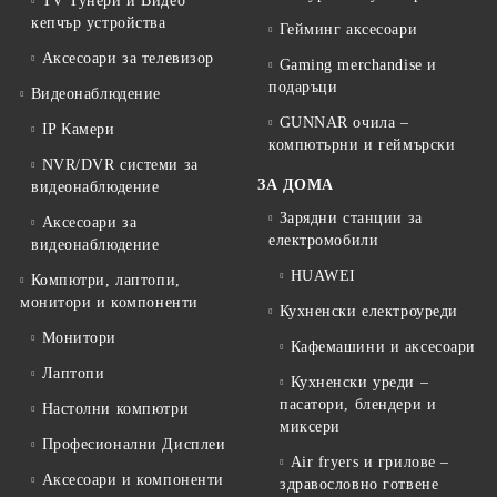
TV Тунери и Видео
кепчър устройства
Гейминг аксесоари
Аксесоари за телевизор
Gaming merchandise и
подаръци
Видеонаблюдение
GUNNAR очила –
IP Камери
компютърни и геймърски
NVR/DVR системи за
ЗА ДОМА
видеонаблюдение
Зарядни станции за
Аксесоари за
електромобили
видеонаблюдение
HUAWEI
Компютри, лаптопи,
монитори и компоненти
Кухненски електроуреди
Монитори
Кафемашини и аксесоари
Лаптопи
Кухненски уреди –
пасатори, блендери и
Настолни компютри
миксери
Професионални Дисплеи
Air fryers и грилове –
Аксесоари и компоненти
здравословно готвене