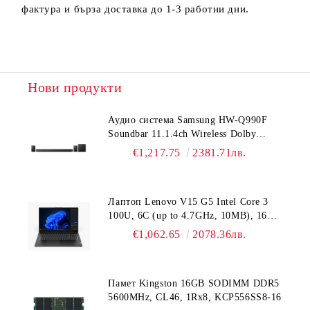
фактура и бърза доставка до 1-3 работни дни.
Нови продукти
Аудио система Samsung HW-Q990F
Soundbar 11.1.4ch Wireless Dolby
Atmos Model 2025 Black
€1,217.75
2381.71лв.
Лаптоп Lenovo V15 G5 Intel Core 3
100U, 6C (up to 4.7GHz, 10MB), 16GB
DDR5-5200, 512GB SSD, 15.6" FHD
€1,062.65
2078.36лв.
(1920x1080) IPS AG, Intel UHD
Graphics, HD 720p Cam, WLAN, BT, 3
cell, DOS, 3Y CCI
Памет Kingston 16GB SODIMM DDR5
5600MHz, CL46, 1Rx8, KCP556SS8-16