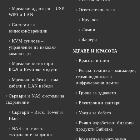
Мрежови адаптери – USB
Осветителни тела
WiFi и LAN
Крушки
Системи за
Лампи
видеоконференции
Фенери
KVM суичове –
управление на няколко
ЗДРАВЕ И КРАСОТА
компютъра
Красота и стил
Мрежови конектори –
RJ45 и Keystone модули
Релакс техника – масажори,
термоподложки и
Мрежови кабели – пач
инфрачервени лампи
кабели и LAN кабели
Грижа за здравето
Сървъри и NAS системи за
съхранение
Електронни кантари
Сървъри – Rack, Tower и
Уреди за бебето
Blade
Ръчно изработени билкови
NAS системи за
продукти Бабилка
съхранение на данни
Козметика и натурална