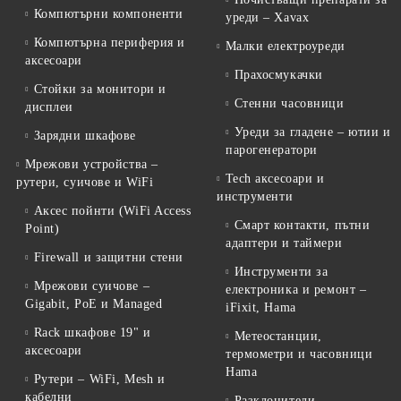
Компютърни компоненти
уреди – Xavax
Компютърна периферия и
Малки електроуреди
аксесоари
Прахосмукачки
Стойки за монитори и
Стенни часовници
дисплеи
Уреди за гладене – ютии и
Зарядни шкафове
парогенератори
Мрежови устройства –
Tech аксесоари и
рутери, суичове и WiFi
инструменти
Аксес пойнти (WiFi Access
Смарт контакти, пътни
Point)
адаптери и таймери
Firewall и защитни стени
Инструменти за
Мрежови суичове –
електроника и ремонт –
Gigabit, PoE и Managed
iFixit, Hama
Rack шкафове 19" и
Метеостанции,
аксесоари
термометри и часовници
Hama
Рутери – WiFi, Mesh и
кабелни
Разклонители