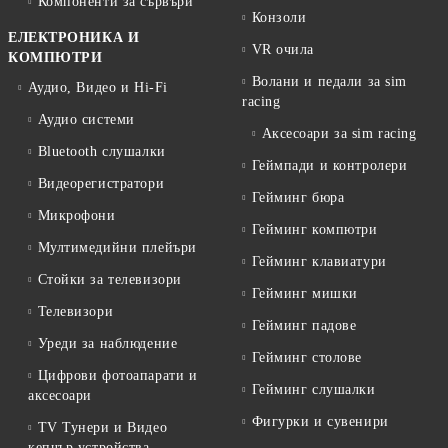
Компоненти за сървъри
Конзоли
ЕЛЕКТРОНИКА И
VR очила
КОМПЮТРИ
Волани и педали за sim
Аудио, Видео и Hi-Fi
racing
Аудио системи
Аксесоари за sim racing
Bluetooth слушалки
Геймпади и контролери
Видеорегистратори
Гейминг бюра
Микрофони
Гейминг компютри
Мултимедийни плейъри
Гейминг клавиатури
Стойки за телевизори
Гейминг мишки
Телевизори
Гейминг падове
Уреди за наблюдение
Гейминг столове
Цифрови фотоапарати и
Гейминг слушалки
аксесоари
Фигурки и сувенири
TV Тунери и Видео
кепчър устройства