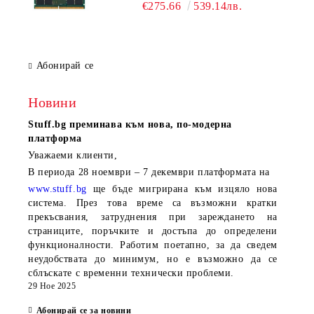
€275.66
539.14лв.
Абонирай се
Новини
Stuff.bg
преминава към нова, по-модерна
платформа
Уважаеми клиенти,
В периода
28 ноември – 7 декември
платформата на
www.stuff.bg
ще бъде мигрирана към изцяло нова
система. През това време са възможни кратки
прекъсвания, затруднения при зареждането на
страниците, поръчките и достъпа до определени
функционалности. Работим поетапно, за да сведем
неудобствата до минимум, но е възможно да се
сблъскате с временни технически проблеми.
29 Ное 2025
Абонирай се за новини