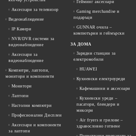
Гейминг аксесоари
Аксесоари за телевизор
Gaming merchandise и
подаръци
Видеонаблюдение
GUNNAR очила –
IP Камери
компютърни и геймърски
NVR/DVR системи за
ЗА ДОМА
видеонаблюдение
Зарядни станции за
Аксесоари за
електромобили
видеонаблюдение
HUAWEI
Компютри, лаптопи,
монитори и компоненти
Кухненски електроуреди
Монитори
Кафемашини и аксесоари
Лаптопи
Кухненски уреди –
пасатори, блендери и
Настолни компютри
миксери
Професионални Дисплеи
Air fryers и грилове –
Аксесоари и компоненти
здравословно готвене
за лаптопи
Почистващи препарати за