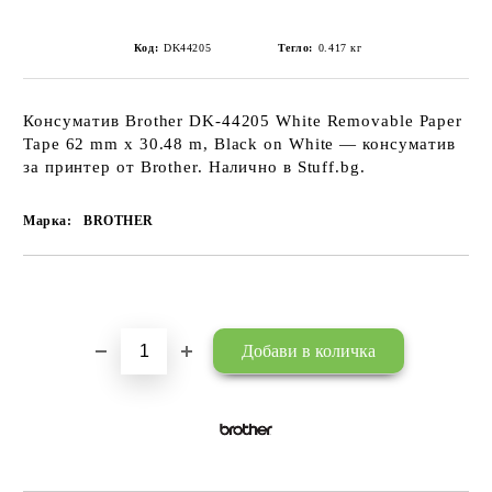
Код:
DK44205
Тегло:
0.417
кг
Консуматив Brother DK-44205 White Removable Paper
Tape 62 mm x 30.48 m, Black on White — консуматив
за принтер от Brother. Налично в Stuff.bg.
Марка:
BROTHER
Добави в желани