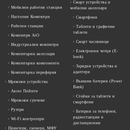
Смарт устройства и
Мобилни работни станции
мобилни аксесоари
Настолни Компютри
Смартфони
Работни станции
Таблети и графични
таблети
Компютри AiO
Смарт часовници
Индустриални компютри
Електронни четци (E-
Компютърни аксесоари
book)
Компютърни компоненти
Зарядни устройства и
адаптери
Компютърна периферия
Външни батерии (Power
Мрежови устройства
Bank)
Аксес Пойнти
Стойки за таблети и
Мрежови суичове
смартфони
Рутери
Батерии за телефони,
радиостанции и
Wi-Fi контролери
дистанционни
Принтери, скенери, МФУ