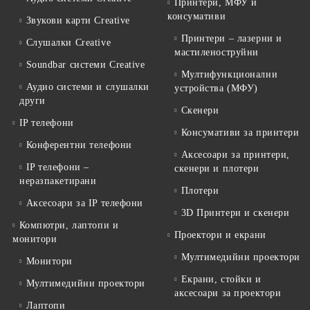
Принтери, МФУ и
консумативи
Звукови карти Creative
Принтери – лазерни и
Слушалки Creative
мастиленоструйни
Soundbar системи Creative
Мултифункционални
Аудио системи и слушалки
устройства (МФУ)
други
Скенери
IP телефони
Консумативи за принтери
Конферентни телефони
Аксесоари за принтери,
IP телефони –
скенери и плотери
неразпакетирани
Плотери
Аксесоари за IP телефони
3D Принтери и скенери
Компютри, лаптопи и
Проектори и екрани
монитори
Мултимедийни проектори
Монитори
Екрани, стойки и
Мултимедийни проектори
аксесоари за проектори
Лаптопи