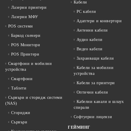
Кабели
Лазерни принтери
PC кабели
Лазерни МФУ
Адаптери и конвертори
POS системи
Антенни кабели
Баркод скенери
Аудио кабели
POS Монитори
Видео кабели
POS Принтери
Захранващи кабели
Смартфони и мобилни
Кабели за мобилни
устройства
устройства
Смартфони
Кабели за принтери
Таблети
Оптични кабели
Сървъри и сторидж системи
Кабелни канали и шлаух
(NAS)
спирали
Сториджи
Софтуерни лицензи
Сървъри
ГЕЙМИНГ