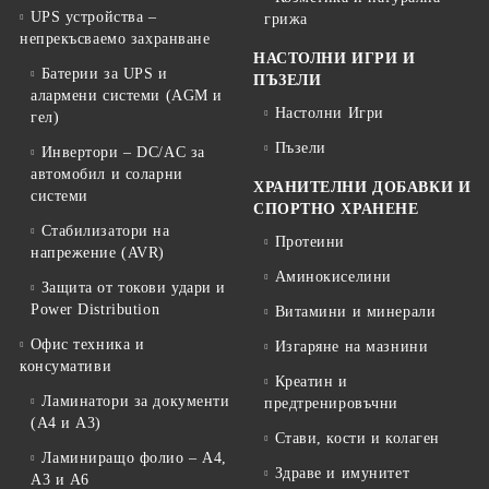
UPS устройства –
грижа
непрекъсваемо захранване
НАСТОЛНИ ИГРИ И
Батерии за UPS и
ПЪЗЕЛИ
алармени системи (AGM и
Настолни Игри
гел)
Пъзели
Инвертори – DC/AC за
автомобил и соларни
ХРАНИТЕЛНИ ДОБАВКИ И
системи
СПОРТНО ХРАНЕНЕ
Стабилизатори на
Протеини
напрежение (AVR)
Аминокиселини
Защита от токови удари и
Power Distribution
Витамини и минерали
Офис техника и
Изгаряне на мазнини
консумативи
Креатин и
Ламинатори за документи
предтренировъчни
(A4 и A3)
Стави, кости и колаген
Ламиниращо фолио – A4,
Здраве и имунитет
A3 и A6