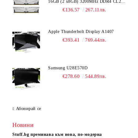
16GB (2 x8GB) 3200MHz DDR4 CL22-
22-22-52 1.2V
€136.57
267.11лв.
Apple Thunderbolt Display A1407
€393.41
769.44лв.
Samsung U28E570D
€278.60
544.89лв.
Абонирай се
Новини
Stuff.bg
преминава към нова, по-модерна