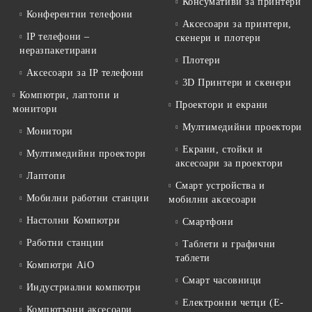
Консумативи за принтери
Конферентни телефони
Аксесоари за принтери,
IP телефони –
скенери и плотери
неразпакетирани
Плотери
Аксесоари за IP телефони
3D Принтери и скенери
Компютри, лаптопи и
Проектори и екрани
монитори
Мултимедийни проектори
Монитори
Екрани, стойки и
Мултимедийни проектори
аксесоари за проектори
Лаптопи
Смарт устройства и
Мобилни работни станции
мобилни аксесоари
Настолни Компютри
Смартфони
Работни станции
Таблети и графични
таблети
Компютри AiO
Смарт часовници
Индустриални компютри
Електронни четци (E-
Компютърни аксесоари