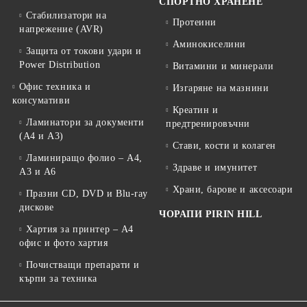
СПОРТНО ХРАНЕНЕ
Стабилизатори на
Протеини
напрежение (AVR)
Аминокиселини
Защита от токови удари и
Power Distribution
Витамини и минерали
Офис техника и
Изгаряне на мазнини
консумативи
Креатин и
Ламинатори за документи
предтренировъчни
(A4 и A3)
Стави, кости и колаген
Ламиниращо фолио – A4,
Здраве и имунитет
A3 и A6
Храни, барове и аксесоари
Празни CD, DVD и Blu-ray
дискове
ЧОРАПИ PIRIN HILL
Хартия за принтер – A4
офис и фото хартия
Почистващи препарати и
кърпи за техника