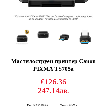
Мастилоструен принтер Canon
PIXMA TS705a
€126.36
247.14лв.
Код:
3109C026AA
Тегло:
6.958
кг