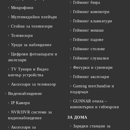
Гейминг бюра
Микрофони
Гейминг компютри
Мултимедийни плейъри
Гейминг клавиатури
Стойки за телевизори
Гейминг мишки
Телевизори
Гейминг падове
Уреди за наблюдение
Гейминг столове
Цифрови фотоапарати и
Гейминг слушалки
аксесоари
Фигурки и сувенири
TV Тунери и Видео
кепчър устройства
Гейминг аксесоари
Аксесоари за телевизор
Gaming merchandise и
подаръци
Видеонаблюдение
GUNNAR очила –
IP Камери
компютърни и геймърски
NVR/DVR системи за
ЗА ДОМА
видеонаблюдение
Зарядни станции за
Аксесоари за