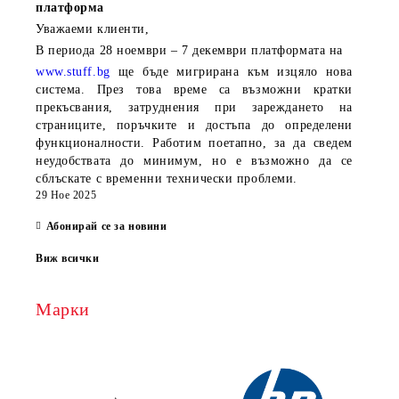
платформа
Уважаеми клиенти,
В периода
28 ноември – 7 декември
платформата на
www.stuff.bg
ще бъде мигрирана към изцяло нова
система. През това време са възможни кратки
прекъсвания, затруднения при зареждането на
страниците, поръчките и достъпа до определени
функционалности. Работим поетапно, за да сведем
неудобствата до минимум, но е възможно да се
сблъскате с временни технически проблеми.
29 Ное 2025
Абонирай се за новини
Виж всички
Марки