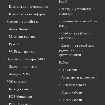
book)
Компютърни компоненти
Зарядни устройства и
адаптери
Компютърна периферия
Външни батерии (Power
Мрежови устройства
Bank)
Аксес Пойнти
Стойки за таблети и
Мрежови суичове
смартфони
Рутери
Батерии за телефони,
радиостанции и
Wi-Fi контролери
дистанционни
Принтери, скенери, МФУ
Кабели
Лазерни принтери
PC кабели
Лазерни МФУ
Адаптери и конвертори
POS системи
Антенни кабели
Баркод скенери
Аудио кабели
POS Монитори
Видео кабели
POS Принтери