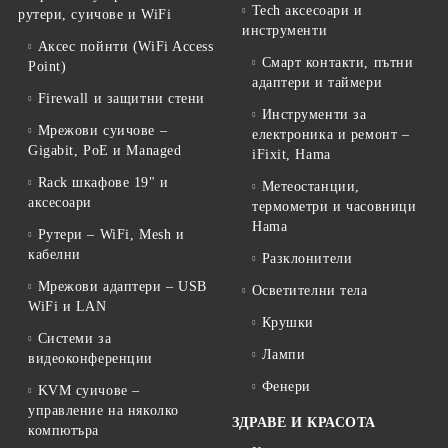
Tech аксесоари и
рутери, суичове и WiFi
инструменти
Аксес пойнти (WiFi Access
Смарт контакти, пътни
Point)
адаптери и таймери
Firewall и защитни стени
Инструменти за
Мрежови суичове –
електроника и ремонт –
Gigabit, PoE и Managed
iFixit, Hama
Rack шкафове 19" и
Метеостанции,
аксесоари
термометри и часовници
Hama
Рутери – WiFi, Mesh и
кабелни
Разклонители
Мрежови адаптери – USB
Осветителни тела
WiFi и LAN
Крушки
Системи за
Лампи
видеоконференции
Фенери
KVM суичове –
управление на няколко
ЗДРАВЕ И КРАСОТА
компютъра