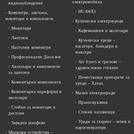
електромобили
видеонаблюдение
HUAWEI
Компютри, лаптопи,
монитори и компоненти
Кухненски електроуреди
Монитори
Кафемашини и аксесоари
Лаптопи
Кухненски уреди –
пасатори, блендери и
Настолни компютри
миксери
Професионални Дисплеи
Air fryers и грилове –
Аксесоари и компоненти
здравословно готвене
за лаптопи
Почистващи препарати за
Компютърни компоненти
уреди – Xavax
Компютърна периферия и
Малки електроуреди
аксесоари
Прахосмукачки
Стойки за монитори и
Стенни часовници
дисплеи
Уреди за гладене – ютии и
Зарядни шкафове
парогенератори
Мрежови устройства –