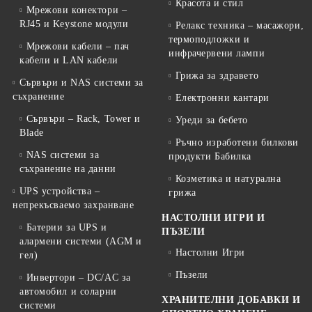
Красота и стил
Мрежови конектори –
RJ45 и Keystone модули
Релакс техника – масажори,
термоподложки и
Мрежови кабели – пач
инфрачервени лампи
кабели и LAN кабели
Грижа за здравето
Сървъри и NAS системи за
съхранение
Електронни кантари
Сървъри – Rack, Tower и
Уреди за бебето
Blade
Ръчно изработени билкови
NAS системи за
продукти Бабилка
съхранение на данни
Козметика и натурална
UPS устройства –
грижа
непрекъсваемо захранване
НАСТОЛНИ ИГРИ И
Батерии за UPS и
ПЪЗЕЛИ
алармени системи (AGM и
Настолни Игри
гел)
Пъзели
Инвертори – DC/AC за
автомобил и соларни
ХРАНИТЕЛНИ ДОБАВКИ И
системи