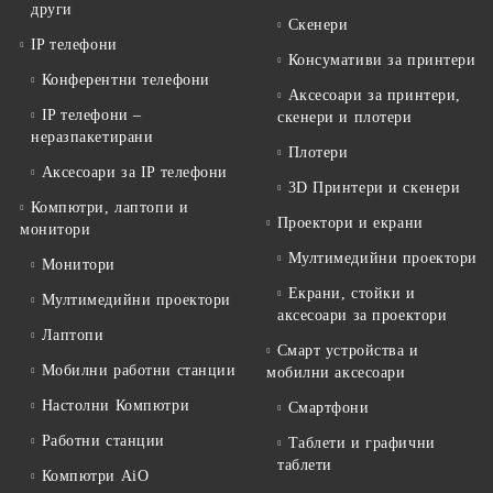
други
Скенери
IP телефони
Консумативи за принтери
Конферентни телефони
Аксесоари за принтери,
IP телефони –
скенери и плотери
неразпакетирани
Плотери
Аксесоари за IP телефони
3D Принтери и скенери
Компютри, лаптопи и
Проектори и екрани
монитори
Мултимедийни проектори
Монитори
Екрани, стойки и
Мултимедийни проектори
аксесоари за проектори
Лаптопи
Смарт устройства и
Мобилни работни станции
мобилни аксесоари
Настолни Компютри
Смартфони
Работни станции
Таблети и графични
таблети
Компютри AiO