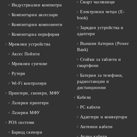
Смарт часовници
Индустриални компютри
Електронни четци (E-
Компютърни аксесоари
book)
Компютърни компоненти
Зарядни устройства и
адаптери
Компютърна периферия
Външни батерии (Power
Мрежови устройства
Bank)
Аксес Пойнти
Стойки за таблети и
Мрежови суичове
смартфони
Рутери
Батерии за телефони,
радиостанции и
Wi-Fi контролери
дистанционни
Принтери, скенери, МФУ
Кабели
Лазерни принтери
PC кабели
Лазерни МФУ
Адаптери и конвертори
POS системи
Антенни кабели
Баркод скенери
Аудио кабели