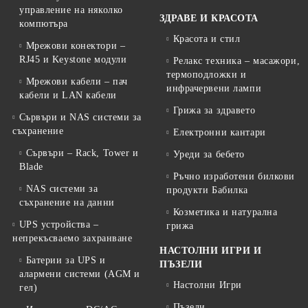
управление на няколко
ЗДРАВЕ И КРАСОТА
компютъра
Красота и стил
Мрежови конектори –
RJ45 и Keystone модули
Релакс техника – масажори,
термоподложки и
Мрежови кабели – пач
инфрачервени лампи
кабели и LAN кабели
Грижа за здравето
Сървъри и NAS системи за
съхранение
Електронни кантари
Сървъри – Rack, Tower и
Уреди за бебето
Blade
Ръчно изработени билкови
NAS системи за
продукти Бабилка
съхранение на данни
Козметика и натурална
UPS устройства –
грижа
непрекъсваемо захранване
НАСТОЛНИ ИГРИ И
Батерии за UPS и
ПЪЗЕЛИ
алармени системи (AGM и
Настолни Игри
гел)
Пъзели