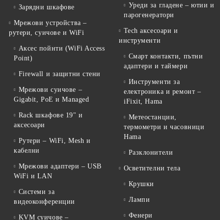
Уреди за гладене – ютии и
Зарядни шкафове
парогенератори
Мрежови устройства –
Tech аксесоари и
рутери, суичове и WiFi
инструменти
Аксес пойнти (WiFi Access
Смарт контакти, пътни
Point)
адаптери и таймери
Firewall и защитни стени
Инструменти за
Мрежови суичове –
електроника и ремонт –
Gigabit, PoE и Managed
iFixit, Hama
Rack шкафове 19" и
Метеостанции,
аксесоари
термометри и часовници
Hama
Рутери – WiFi, Mesh и
кабелни
Разклонители
Мрежови адаптери – USB
Осветителни тела
WiFi и LAN
Крушки
Системи за
Лампи
видеоконференции
Фенери
KVM суичове –