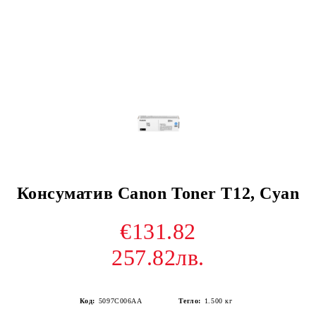
Консуматив Canon Toner T12, Cyan
€131.82
257.82лв.
Код:
5097C006AA
Тегло:
1.500
кг