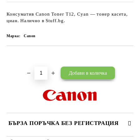
Консуматив Canon Toner T12, Cyan — тонер касета,
циан. Налично в Stuff.bg.
Марка:
Canon
Добави в желани
БЪРЗА ПОРЪЧКА БЕЗ РЕГИСТРАЦИЯ
САМО ПОПЪЛНЕТЕ 3 ПОЛЕТА