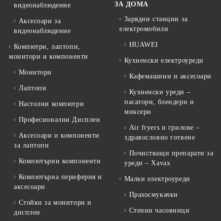
ЗА ДОМА
видеонаблюдение
Зарядни станции за
Аксесоари за
електромобили
видеонаблюдение
HUAWEI
Компютри, лаптопи,
монитори и компоненти
Кухненски електроуреди
Монитори
Кафемашини и аксесоари
Лаптопи
Кухненски уреди –
пасатори, блендери и
Настолни компютри
миксери
Професионални Дисплеи
Air fryers и грилове –
Аксесоари и компоненти
здравословно готвене
за лаптопи
Почистващи препарати за
Компютърни компоненти
уреди – Xavax
Компютърна периферия и
Малки електроуреди
аксесоари
Прахосмукачки
Стойки за монитори и
Стенни часовници
дисплеи