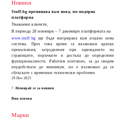
Новини
Stuff.bg
преминава към нова, по-модерна
платформа
Уважаеми клиенти,
В периода
28 ноември – 7 декември
платформата на
www.stuff.bg
ще бъде мигрирана към изцяло нова
система. През това време са възможни кратки
прекъсвания, затруднения при зареждането на
страниците, поръчките и достъпа до определени
функционалности. Работим поетапно, за да сведем
неудобствата до минимум, но е възможно да се
сблъскате с временни технически проблеми.
29 Ное 2025
Абонирай се за новини
Виж всички
Марки