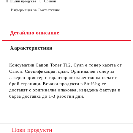
Оцени продукта
Сравни
Информация за Съответствие
Детайлно описание
Ние ще се свържем с вас в рамките на работния ден.
Характеристики
Консуматив Canon Toner T12, Cyan е тонер касета от
Canon. Спецификация: циан. Оригинален тонер за
лазерен принтер с гарантирано качество на печат и
брой страници. Всички продукти в Stuff.bg се
доставят с оригинална опаковка, издадена фактура и
бърза доставка до 1-3 работни дни.
Нови продукти