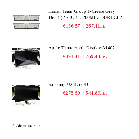
Памет Team Group T-Create Gray
16GB (2 x8GB) 3200MHz DDR4 CL22-
22-22-52 1.2V
€136.57
267.11лв.
Apple Thunderbolt Display A1407
€393.41
769.44лв.
Samsung U28E570D
€278.60
544.89лв.
Абонирай се