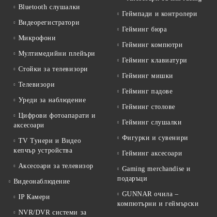
Bluetooth слушалки
Геймпади и контролери
Видеорегистратори
Гейминг бюра
Микрофони
Гейминг компютри
Мултимедийни плейъри
Гейминг клавиатури
Стойки за телевизори
Гейминг мишки
Телевизори
Гейминг падове
Уреди за наблюдение
Гейминг столове
Цифрови фотоапарати и
Гейминг слушалки
аксесоари
Фигурки и сувенири
TV Тунери и Видео
кепчър устройства
Гейминг аксесоари
Аксесоари за телевизор
Gaming merchandise и
подаръци
Видеонаблюдение
GUNNAR очила –
IP Камери
компютърни и геймърски
NVR/DVR системи за