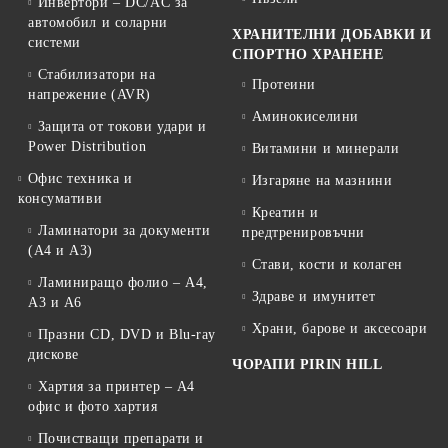
Инвертори – DC/AC за
автомобил и соларни
ХРАНИТЕЛНИ ДОБАВКИ И
системи
СПОРТНО ХРАНЕНЕ
Стабилизатори на
Протеини
напрежение (AVR)
Аминокиселини
Защита от токови удари и
Power Distribution
Витамини и минерали
Офис техника и
Изгаряне на мазнини
консумативи
Креатин и
Ламинатори за документи
предтренировъчни
(A4 и A3)
Стави, кости и колаген
Ламиниращо фолио – A4,
Здраве и имунитет
A3 и A6
Храни, барове и аксесоари
Празни CD, DVD и Blu-ray
дискове
ЧОРАПИ PIRIN HILL
Хартия за принтер – A4
офис и фото хартия
Почистващи препарати и