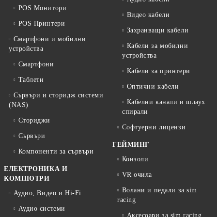
POS Монитори
Видео кабели
POS Принтери
Захранващи кабели
Смартфони и мобилни
Кабели за мобилни
устройства
устройства
Смартфони
Кабели за принтери
Таблети
Оптични кабели
Сървъри и сторидж системи
Кабелни канали и шлаух
(NAS)
спирали
Сториджи
Софтуерни лицензи
Сървъри
ГЕЙМИНГ
Компоненти за сървъри
Конзоли
ЕЛЕКТРОНИКА И
VR очила
КОМПЮТРИ
Волани и педали за sim
Аудио, Видео и Hi-Fi
racing
Аудио системи
Аксесоари за sim racing