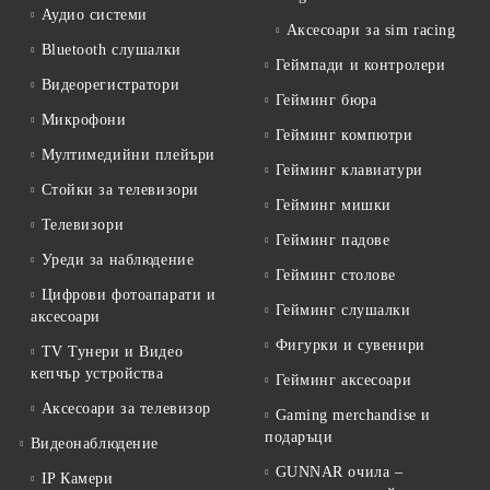
Аудио системи
Аксесоари за sim racing
Bluetooth слушалки
Геймпади и контролери
Видеорегистратори
Гейминг бюра
Микрофони
Гейминг компютри
Мултимедийни плейъри
Гейминг клавиатури
Стойки за телевизори
Гейминг мишки
Телевизори
Гейминг падове
Уреди за наблюдение
Гейминг столове
Цифрови фотоапарати и
Гейминг слушалки
аксесоари
Фигурки и сувенири
TV Тунери и Видео
кепчър устройства
Гейминг аксесоари
Аксесоари за телевизор
Gaming merchandise и
подаръци
Видеонаблюдение
GUNNAR очила –
IP Камери