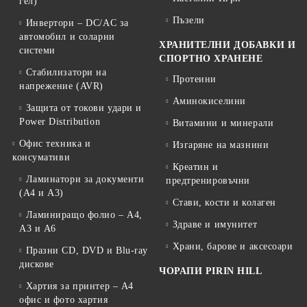
гел)
Пъзели
Инвертори – DC/AC за
автомобил и соларни
ХРАНИТЕЛНИ ДОБАВКИ И
системи
СПОРТНО ХРАНЕНЕ
Стабилизатори на
Протеини
напрежение (AVR)
Аминокиселини
Защита от токови удари и
Power Distribution
Витамини и минерали
Офис техника и
Изгаряне на мазнини
консумативи
Креатин и
Ламинатори за документи
предтренировъчни
(A4 и A3)
Стави, кости и колаген
Ламиниращо фолио – A4,
Здраве и имунитет
A3 и A6
Храни, барове и аксесоари
Празни CD, DVD и Blu-ray
дискове
ЧОРАПИ PIRIN HILL
Хартия за принтер – A4
офис и фото хартия