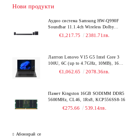
Нови продукти
Аудио система Samsung HW-Q990F
Soundbar 11.1.4ch Wireless Dolby
Atmos Model 2025 Black
€1,217.75
2381.71лв.
Лаптоп Lenovo V15 G5 Intel Core 3
100U, 6C (up to 4.7GHz, 10MB), 16GB
DDR5-5200, 512GB SSD, 15.6" FHD
€1,062.65
2078.36лв.
(1920x1080) IPS AG, Intel UHD
Graphics, HD 720p Cam, WLAN, BT, 3
cell, DOS, 3Y CCI
Памет Kingston 16GB SODIMM DDR5
5600MHz, CL46, 1Rx8, KCP556SS8-16
€275.66
539.14лв.
Абонирай се