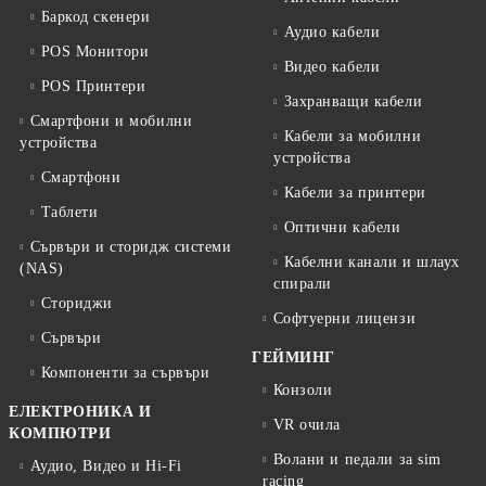
Баркод скенери
Аудио кабели
POS Монитори
Видео кабели
POS Принтери
Захранващи кабели
Смартфони и мобилни
Кабели за мобилни
устройства
устройства
Смартфони
Кабели за принтери
Таблети
Оптични кабели
Сървъри и сторидж системи
Кабелни канали и шлаух
(NAS)
спирали
Сториджи
Софтуерни лицензи
Сървъри
ГЕЙМИНГ
Компоненти за сървъри
Конзоли
ЕЛЕКТРОНИКА И
VR очила
КОМПЮТРИ
Волани и педали за sim
Аудио, Видео и Hi-Fi
racing