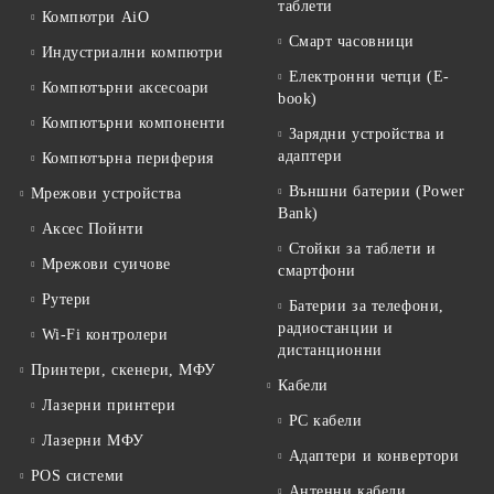
таблети
Компютри AiO
Смарт часовници
Индустриални компютри
Електронни четци (E-
Компютърни аксесоари
book)
Компютърни компоненти
Зарядни устройства и
адаптери
Компютърна периферия
Външни батерии (Power
Мрежови устройства
Bank)
Аксес Пойнти
Стойки за таблети и
Мрежови суичове
смартфони
Рутери
Батерии за телефони,
радиостанции и
Wi-Fi контролери
дистанционни
Принтери, скенери, МФУ
Кабели
Лазерни принтери
PC кабели
Лазерни МФУ
Адаптери и конвертори
POS системи
Антенни кабели