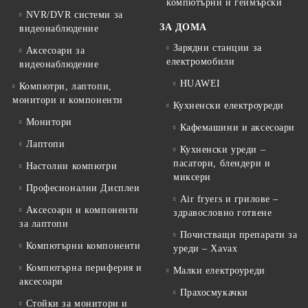
компютърни и геймърски
NVR/DVR системи за
ЗА ДОМА
видеонаблюдение
Зарядни станции за
Аксесоари за
електромобили
видеонаблюдение
HUAWEI
Компютри, лаптопи,
монитори и компоненти
Кухненски електроуреди
Монитори
Кафемашини и аксесоари
Лаптопи
Кухненски уреди –
пасатори, блендери и
Настолни компютри
миксери
Професионални Дисплеи
Air fryers и грилове –
Аксесоари и компоненти
здравословно готвене
за лаптопи
Почистващи препарати за
Компютърни компоненти
уреди – Xavax
Компютърна периферия и
Малки електроуреди
аксесоари
Прахосмукачки
Стойки за монитори и