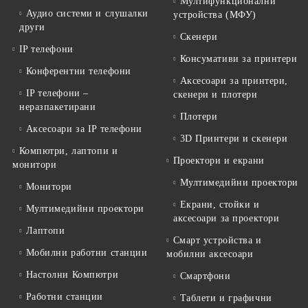
Мултифункционални
Аудио системи и слушалки
устройства (МФУ)
други
Скенери
IP телефони
Консумативи за принтери
Конферентни телефони
Аксесоари за принтери,
IP телефони –
скенери и плотери
неразпакетирани
Плотери
Аксесоари за IP телефони
3D Принтери и скенери
Компютри, лаптопи и
Проектори и екрани
монитори
Мултимедийни проектори
Монитори
Екрани, стойки и
Мултимедийни проектори
аксесоари за проектори
Лаптопи
Смарт устройства и
Мобилни работни станции
мобилни аксесоари
Настолни Компютри
Смартфони
Работни станции
Таблети и графични