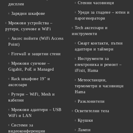
Стенни часовници
дисплеи
Уреди за гладене – ютии и
Зарядни шкафове
парогенератори
Мрежови устройства –
Tech аксесоари и
рутери, суичове и WiFi
инструменти
Аксес пойнти (WiFi Access
Смарт контакти, пътни
Point)
адаптери и таймери
Firewall и защитни стени
Инструменти за
Мрежови суичове –
електроника и ремонт –
Gigabit, PoE и Managed
iFixit, Hama
Rack шкафове 19" и
Метеостанции,
аксесоари
термометри и часовници
Hama
Рутери – WiFi, Mesh и
кабелни
Разклонители
Мрежови адаптери – USB
Осветителни тела
WiFi и LAN
Крушки
Системи за
Лампи
видеоконференции