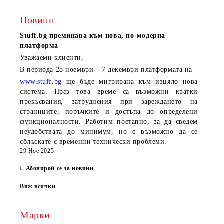
Новини
Stuff.bg
преминава към нова, по-модерна
платформа
Уважаеми клиенти,
В периода
28 ноември – 7 декември
платформата на
www.stuff.bg
ще бъде мигрирана към изцяло нова
система. През това време са възможни кратки
прекъсвания, затруднения при зареждането на
страниците, поръчките и достъпа до определени
функционалности. Работим поетапно, за да сведем
неудобствата до минимум, но е възможно да се
сблъскате с временни технически проблеми.
29 Ное 2025
Абонирай се за новини
Виж всички
Марки