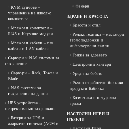
Фенери
KVM суичове –
управление на няколко
ЗДРАВЕ И КРАСОТА
компютъра
Красота и стил
Мрежови конектори –
RJ45 и Keystone модули
Релакс техника – масажори,
термоподложки и
Мрежови кабели – пач
инфрачервени лампи
кабели и LAN кабели
Грижа за здравето
Сървъри и NAS системи за
съхранение
Електронни кантари
Сървъри – Rack, Tower и
Уреди за бебето
Blade
Ръчно изработени билкови
NAS системи за
продукти Бабилка
съхранение на данни
Козметика и натурална
UPS устройства –
грижа
непрекъсваемо захранване
НАСТОЛНИ ИГРИ И
Батерии за UPS и
ПЪЗЕЛИ
алармени системи (AGM и
Настолни Игри