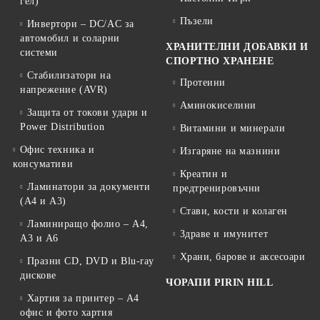
гел)
Пъзели
Инвертори – DC/AC за
автомобил и соларни
ХРАНИТЕЛНИ ДОБАВКИ И
системи
СПОРТНО ХРАНЕНЕ
Стабилизатори на
Протеини
напрежение (AVR)
Аминокиселини
Защита от токови удари и
Power Distribution
Витамини и минерали
Офис техника и
Изгаряне на мазнини
консумативи
Креатин и
Ламинатори за документи
предтренировъчни
(A4 и A3)
Стави, кости и колаген
Ламиниращо фолио – A4,
Здраве и имунитет
A3 и A6
Храни, барове и аксесоари
Празни CD, DVD и Blu-ray
дискове
ЧОРАПИ PIRIN HILL
Хартия за принтер – A4
офис и фото хартия