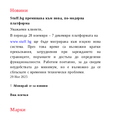
Новини
Stuff.bg
преминава към нова, по-модерна
платформа
Уважаеми клиенти,
В периода
28 ноември – 7 декември
платформата на
www.stuff.bg
ще бъде мигрирана към изцяло нова
система. През това време са възможни кратки
прекъсвания, затруднения при зареждането на
страниците, поръчките и достъпа до определени
функционалности. Работим поетапно, за да сведем
неудобствата до минимум, но е възможно да се
сблъскате с временни технически проблеми.
29 Ное 2025
Абонирай се за новини
Виж всички
Марки