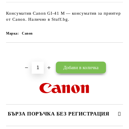
Консуматив Canon GI-41 M — консуматив за принтер
от Canon. Налично в Stuff.bg.
Марка:
Canon
Добави в желани
БЪРЗА ПОРЪЧКА БЕЗ РЕГИСТРАЦИЯ
САМО ПОПЪЛНЕТЕ 3 ПОЛЕТА