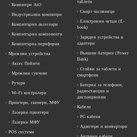
таблети
Компютри AiO
Смарт часовници
Индустриални компютри
Електронни четци (E-
Компютърни аксесоари
book)
Компютърни компоненти
Зарядни устройства и
адаптери
Компютърна периферия
Външни батерии (Power
Мрежови устройства
Bank)
Аксес Пойнти
Стойки за таблети и
Мрежови суичове
смартфони
Рутери
Батерии за телефони,
радиостанции и
Wi-Fi контролери
дистанционни
Принтери, скенери, МФУ
Кабели
Лазерни принтери
PC кабели
Лазерни МФУ
Адаптери и конвертори
POS системи
Антенни кабели