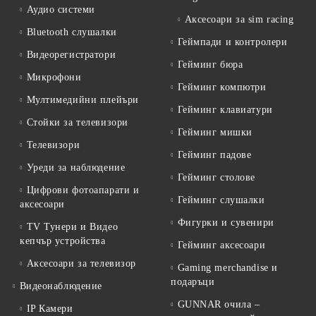
Аудио системи
Аксесоари за sim racing
Bluetooth слушалки
Геймпади и контролери
Видеорегистратори
Гейминг бюра
Микрофони
Гейминг компютри
Мултимедийни плейъри
Гейминг клавиатури
Стойки за телевизори
Гейминг мишки
Телевизори
Гейминг падове
Уреди за наблюдение
Гейминг столове
Цифрови фотоапарати и
Гейминг слушалки
аксесоари
Фигурки и сувенири
TV Тунери и Видео
кепчър устройства
Гейминг аксесоари
Аксесоари за телевизор
Gaming merchandise и
подаръци
Видеонаблюдение
GUNNAR очила –
IP Камери