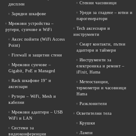
Стенни часовници
дисплеи
Уреди за гладене – ютии и
Зарядни шкафове
парогенератори
Мрежови устройства –
Tech аксесоари и
рутери, суичове и WiFi
инструменти
Аксес пойнти (WiFi Access
Смарт контакти, пътни
Point)
адаптери и таймери
Firewall и защитни стени
Инструменти за
Мрежови суичове –
електроника и ремонт –
Gigabit, PoE и Managed
iFixit, Hama
Rack шкафове 19" и
Метеостанции,
аксесоари
термометри и часовници
Hama
Рутери – WiFi, Mesh и
кабелни
Разклонители
Мрежови адаптери – USB
Осветителни тела
WiFi и LAN
Крушки
Системи за
Лампи
видеоконференции