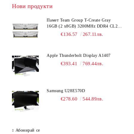
Нови продукти
Памет Team Group T-Create Gray
16GB (2 x8GB) 3200MHz DDR4 CL22-
22-22-52 1.2V
€136.57
267.11лв.
Apple Thunderbolt Display A1407
€393.41
769.44лв.
Samsung U28E570D
€278.60
544.89лв.
Абонирай се