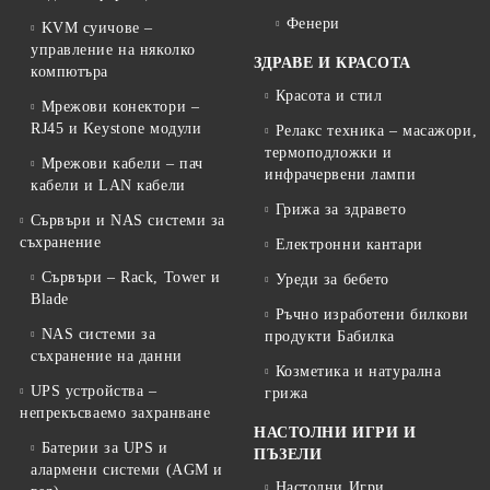
Фенери
KVM суичове –
управление на няколко
ЗДРАВЕ И КРАСОТА
компютъра
Красота и стил
Мрежови конектори –
RJ45 и Keystone модули
Релакс техника – масажори,
термоподложки и
Мрежови кабели – пач
инфрачервени лампи
кабели и LAN кабели
Грижа за здравето
Сървъри и NAS системи за
съхранение
Електронни кантари
Сървъри – Rack, Tower и
Уреди за бебето
Blade
Ръчно изработени билкови
NAS системи за
продукти Бабилка
съхранение на данни
Козметика и натурална
UPS устройства –
грижа
непрекъсваемо захранване
НАСТОЛНИ ИГРИ И
Батерии за UPS и
ПЪЗЕЛИ
алармени системи (AGM и
Настолни Игри