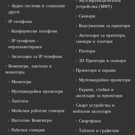
Мултифункционални
Аудио системи и слушалки
устройства (МФУ)
други
Скенери
IP телефони
Консумативи за принтери
Конферентни телефони
Аксесоари за принтери,
IP телефони –
скенери и плотери
неразпакетирани
Плотери
Аксесоари за IP телефони
3D Принтери и скенери
Компютри, лаптопи и
Проектори и екрани
монитори
Мултимедийни проектори
Монитори
Екрани, стойки и
Мултимедийни проектори
аксесоари за проектори
Лаптопи
Смарт устройства и
Мобилни работни станции
мобилни аксесоари
Настолни Компютри
Смартфони
Работни станции
Таблети и графични