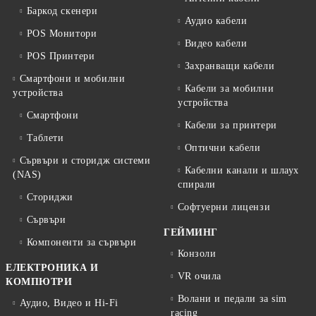
Баркод скенери
Аудио кабели
POS Монитори
Видео кабели
POS Принтери
Захранващи кабели
Смартфони и мобилни
Кабели за мобилни
устройства
устройства
Смартфони
Кабели за принтери
Таблети
Оптични кабели
Сървъри и сторидж системи
Кабелни канали и шлаух
(NAS)
спирали
Сториджи
Софтуерни лицензи
Сървъри
ГЕЙМИНГ
Компоненти за сървъри
Конзоли
ЕЛЕКТРОНИКА И
VR очила
КОМПЮТРИ
Волани и педали за sim
Аудио, Видео и Hi-Fi
racing