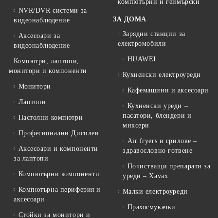
компютърни и геймърски
NVR/DVR системи за
ЗА ДОМА
видеонаблюдение
Зарядни станции за
Аксесоари за
електромобили
видеонаблюдение
HUAWEI
Компютри, лаптопи,
монитори и компоненти
Кухненски електроуреди
Монитори
Кафемашини и аксесоари
Лаптопи
Кухненски уреди –
пасатори, блендери и
Настолни компютри
миксери
Професионални Дисплеи
Air fryers и грилове –
Аксесоари и компоненти
здравословно готвене
за лаптопи
Почистващи препарати за
Компютърни компоненти
уреди – Xavax
Компютърна периферия и
Малки електроуреди
аксесоари
Прахосмукачки
Стойки за монитори и