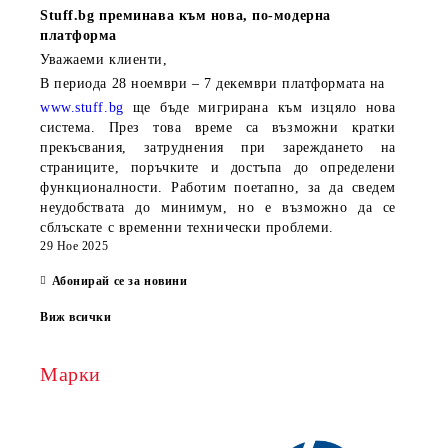
Stuff.bg
преминава към нова, по-модерна
платформа
Уважаеми клиенти,
В периода
28 ноември – 7 декември
платформата на
www.stuff.bg
ще бъде мигрирана към изцяло нова
система. През това време са възможни кратки
прекъсвания, затруднения при зареждането на
страниците, поръчките и достъпа до определени
функционалности. Работим поетапно, за да сведем
неудобствата до минимум, но е възможно да се
сблъскате с временни технически проблеми.
29 Ное 2025
Абонирай се за новини
Виж всички
Марки