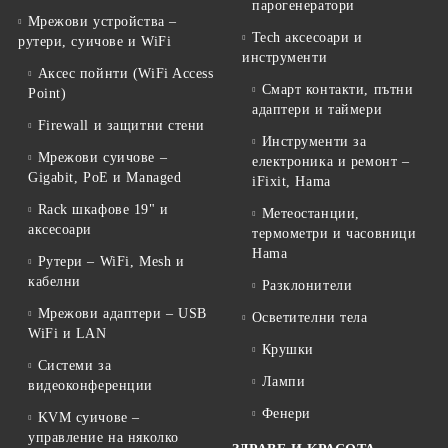
парогенератори
Мрежови устройства –
Tech аксесоари и
рутери, суичове и WiFi
инструменти
Аксес пойнти (WiFi Access
Смарт контакти, пътни
Point)
адаптери и таймери
Firewall и защитни стени
Инструменти за
Мрежови суичове –
електроника и ремонт –
Gigabit, PoE и Managed
iFixit, Hama
Rack шкафове 19" и
Метеостанции,
аксесоари
термометри и часовници
Hama
Рутери – WiFi, Mesh и
кабелни
Разклонители
Мрежови адаптери – USB
Осветителни тела
WiFi и LAN
Крушки
Системи за
Лампи
видеоконференции
Фенери
KVM суичове –
управление на няколко