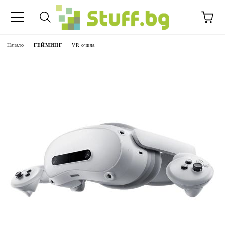
Начало
ГЕЙМИНГ
VR очила