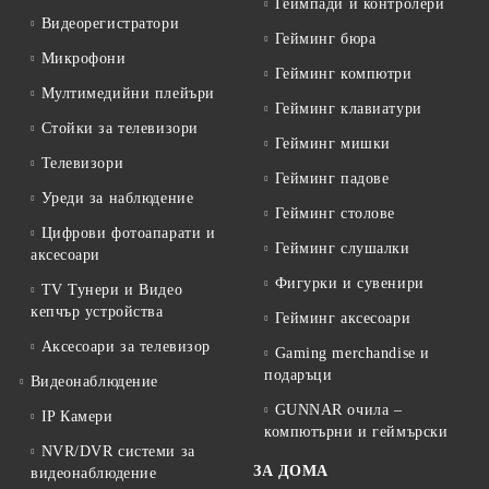
Геймпади и контролери
Видеорегистратори
Гейминг бюра
Микрофони
Гейминг компютри
Мултимедийни плейъри
Гейминг клавиатури
Стойки за телевизори
Гейминг мишки
Телевизори
Гейминг падове
Уреди за наблюдение
Гейминг столове
Цифрови фотоапарати и
Гейминг слушалки
аксесоари
Фигурки и сувенири
TV Тунери и Видео
кепчър устройства
Гейминг аксесоари
Аксесоари за телевизор
Gaming merchandise и
подаръци
Видеонаблюдение
GUNNAR очила –
IP Камери
компютърни и геймърски
NVR/DVR системи за
ЗА ДОМА
видеонаблюдение