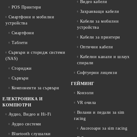
Видео кабели
POS Принтери
Захранващи кабели
Смартфони и мобилни
Кабели за мобилни
устройства
устройства
Смартфони
Кабели за принтери
Таблети
Оптични кабели
Сървъри и сторидж системи
Кабелни канали и шлаух
(NAS)
спирали
Сториджи
Софтуерни лицензи
Сървъри
ГЕЙМИНГ
Компоненти за сървъри
Конзоли
ЕЛЕКТРОНИКА И
VR очила
КОМПЮТРИ
Волани и педали за sim
Аудио, Видео и Hi-Fi
racing
Аудио системи
Аксесоари за sim racing
Bluetooth слушалки