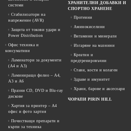
ХРАНИТЕЛНИ ДОБАВКИ И
системи
СПОРТНО ХРАНЕНЕ
Стабилизатори на
Протеини
напрежение (AVR)
Аминокиселини
Защита от токови удари и
Power Distribution
Витамини и минерали
Офис техника и
Изгаряне на мазнини
консумативи
Креатин и
Ламинатори за документи
предтренировъчни
(A4 и A3)
Стави, кости и колаген
Ламиниращо фолио – A4,
Здраве и имунитет
A3 и A6
Храни, барове и аксесоари
Празни CD, DVD и Blu-ray
дискове
ЧОРАПИ PIRIN HILL
Хартия за принтер – A4
офис и фото хартия
Почистващи препарати и
кърпи за техника