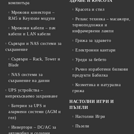
ЗДРАВЕ И КРАСОТА
компютъра
Красота и стил
Мрежови конектори –
RJ45 и Keystone модули
Релакс техника – масажори,
термоподложки и
Мрежови кабели – пач
инфрачервени лампи
кабели и LAN кабели
Грижа за здравето
Сървъри и NAS системи за
съхранение
Електронни кантари
Сървъри – Rack, Tower и
Уреди за бебето
Blade
Ръчно изработени билкови
NAS системи за
продукти Бабилка
съхранение на данни
Козметика и натурална
UPS устройства –
грижа
непрекъсваемо захранване
НАСТОЛНИ ИГРИ И
Батерии за UPS и
ПЪЗЕЛИ
алармени системи (AGM и
Настолни Игри
гел)
Пъзели
Инвертори – DC/AC за
автомобил и соларни