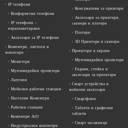
IP телефони
Консумативи за принтери
Конферентни телефони
Аксесоари за принтери,
IP телефони –
скенери и плотери
неразпакетирани
Плотери
Аксесоари за IP телефони
3D Принтери и скенери
Компютри, лаптопи и
Проектори и екрани
монитори
Мултимедийни проектори
Монитори
Екрани, стойки и
Мултимедийни проектори
аксесоари за проектори
Лаптопи
Смарт устройства и
Мобилни работни станции
мобилни аксесоари
Настолни Компютри
Смартфони
Работни станции
Таблети и графични
таблети
Компютри AiO
Смарт часовници
Индустриални компютри