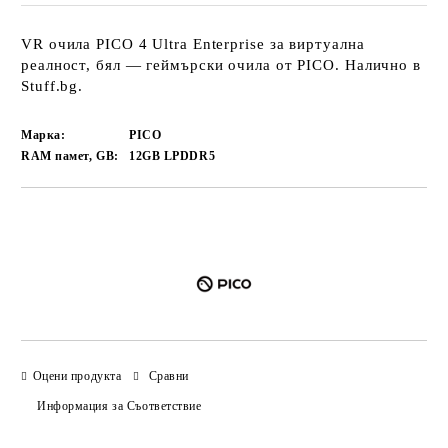
VR очила PICO 4 Ultra Enterprise за виртуална
реалност, бял — геймърски очила от PICO. Налично в
Stuff.bg.
Марка:
PICO
RAM памет, GB:
12GB LPDDR5
Добави в желани
Оцени продукта
Сравни
Информация за Съответствие