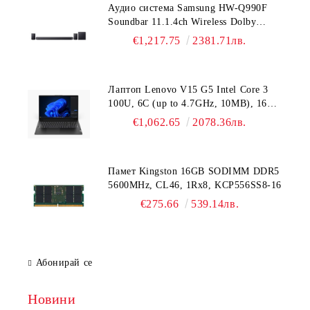
Аудио система Samsung HW-Q990F
Soundbar 11.1.4ch Wireless Dolby
Atmos Model 2025 Black
€1,217.75
2381.71лв.
Лаптоп Lenovo V15 G5 Intel Core 3
100U, 6C (up to 4.7GHz, 10MB), 16GB
DDR5-5200, 512GB SSD, 15.6" FHD
€1,062.65
2078.36лв.
(1920x1080) IPS AG, Intel UHD
Graphics, HD 720p Cam, WLAN, BT, 3
cell, DOS, 3Y CCI
Памет Kingston 16GB SODIMM DDR5
5600MHz, CL46, 1Rx8, KCP556SS8-16
€275.66
539.14лв.
Абонирай се
Новини