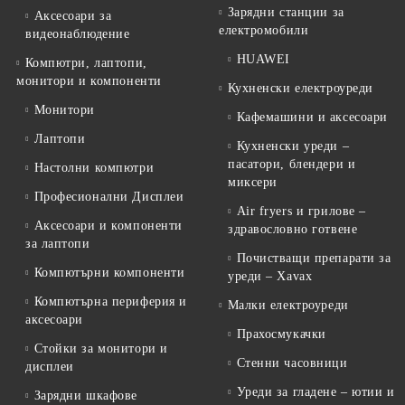
Зарядни станции за
Аксесоари за
електромобили
видеонаблюдение
HUAWEI
Компютри, лаптопи,
монитори и компоненти
Кухненски електроуреди
Монитори
Кафемашини и аксесоари
Лаптопи
Кухненски уреди –
пасатори, блендери и
Настолни компютри
миксери
Професионални Дисплеи
Air fryers и грилове –
Аксесоари и компоненти
здравословно готвене
за лаптопи
Почистващи препарати за
Компютърни компоненти
уреди – Xavax
Компютърна периферия и
Малки електроуреди
аксесоари
Прахосмукачки
Стойки за монитори и
Стенни часовници
дисплеи
Уреди за гладене – ютии и
Зарядни шкафове