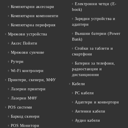
Електронни четци (E-
Компютърни аксесоари
book)
Компютърни компоненти
Зарядни устройства и
адаптери
Компютърна периферия
Външни батерии (Power
Мрежови устройства
Bank)
Аксес Пойнти
Стойки за таблети и
Мрежови суичове
смартфони
Рутери
Батерии за телефони,
радиостанции и
Wi-Fi контролери
дистанционни
Принтери, скенери, МФУ
Кабели
Лазерни принтери
PC кабели
Лазерни МФУ
Адаптери и конвертори
POS системи
Антенни кабели
Баркод скенери
Аудио кабели
POS Монитори