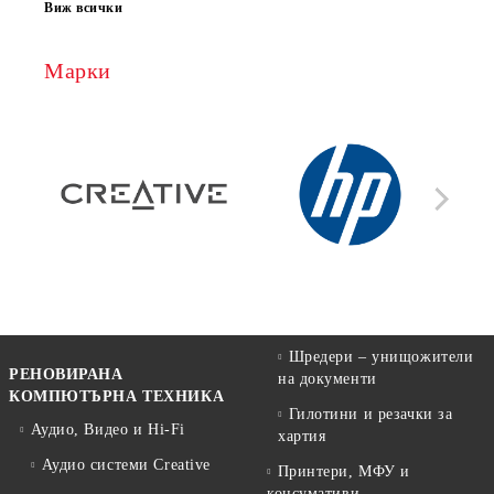
Виж всички
Марки
Шредери – унищожители
РЕНОВИРАНА
на документи
КОМПЮТЪРНА ТЕХНИКА
Гилотини и резачки за
Аудио, Видео и Hi-Fi
хартия
Аудио системи Creative
Принтери, МФУ и
консумативи