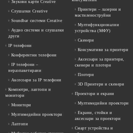
Звукови карти Creative
Принтери – лазерни и
Слушалки Creative
мастиленоструйни
Soundbar системи Creative
Мултифункционални
Аудио системи и слушалки
устройства (МФУ)
други
Скенери
IP телефони
Консумативи за принтери
Конферентни телефони
Аксесоари за принтери,
IP телефони –
скенери и плотери
неразпакетирани
Плотери
Аксесоари за IP телефони
3D Принтери и скенери
Компютри, лаптопи и
Проектори и екрани
монитори
Мултимедийни проектори
Монитори
Екрани, стойки и
Мултимедийни проектори
аксесоари за проектори
Лаптопи
Смарт устройства и