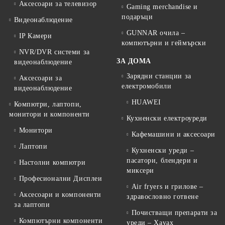
Аксесоари за телевизор
Gaming merchandise и
подаръци
Видеонаблюдение
GUNNAR очила –
IP Камери
компютърни и геймърски
NVR/DVR системи за
ЗА ДОМА
видеонаблюдение
Зарядни станции за
Аксесоари за
електромобили
видеонаблюдение
HUAWEI
Компютри, лаптопи,
монитори и компоненти
Кухненски електроуреди
Монитори
Кафемашини и аксесоари
Лаптопи
Кухненски уреди –
пасатори, блендери и
Настолни компютри
миксери
Професионални Дисплеи
Air fryers и грилове –
Аксесоари и компоненти
здравословно готвене
за лаптопи
Почистващи препарати за
Компютърни компоненти
уреди – Xavax