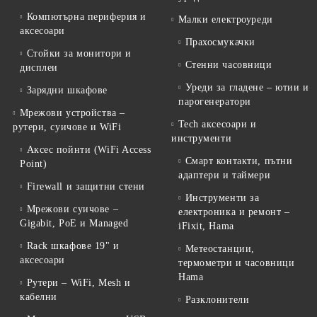
Компютърна периферия и
Малки електроуреди
аксесоари
Прахосмукачки
Стойки за монитори и
Стенни часовници
дисплеи
Уреди за гладене – ютии и
Зарядни шкафове
парогенератори
Мрежови устройства –
Tech аксесоари и
рутери, суичове и WiFi
инструменти
Аксес пойнти (WiFi Access
Смарт контакти, пътни
Point)
адаптери и таймери
Firewall и защитни стени
Инструменти за
Мрежови суичове –
електроника и ремонт –
Gigabit, PoE и Managed
iFixit, Hama
Rack шкафове 19" и
Метеостанции,
аксесоари
термометри и часовници
Hama
Рутери – WiFi, Mesh и
кабелни
Разклонители