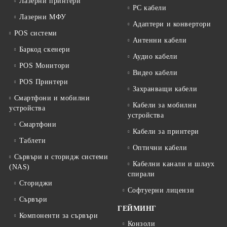
Лазерни принтери
PC кабели
Лазерни МФУ
Адаптери и конвертори
POS системи
Антенни кабели
Баркод скенери
Аудио кабели
POS Монитори
Видео кабели
POS Принтери
Захранващи кабели
Смартфони и мобилни
Кабели за мобилни
устройства
устройства
Смартфони
Кабели за принтери
Таблети
Оптични кабели
Сървъри и сторидж системи
Кабелни канали и шлаух
(NAS)
спирали
Сториджи
Софтуерни лицензи
Сървъри
ГЕЙМИНГ
Компоненти за сървъри
Конзоли