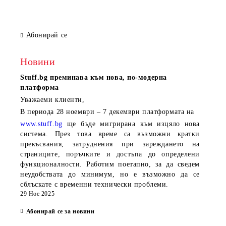
HDMI, VGA, 7.1 HD Audio, 2.5G
LAN, 3Y
Абонирай се
Новини
Stuff.bg
преминава към нова, по-модерна
платформа
Уважаеми клиенти,
В периода
28 ноември – 7 декември
платформата на
www.stuff.bg
ще бъде мигрирана към изцяло нова
система. През това време са възможни кратки
прекъсвания, затруднения при зареждането на
страниците, поръчките и достъпа до определени
функционалности. Работим поетапно, за да сведем
неудобствата до минимум, но е възможно да се
сблъскате с временни технически проблеми.
29 Ное 2025
Абонирай се за новини