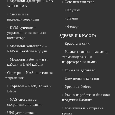
Мрежови адаптери – USB
Осветителни тела
WiFi и LAN
Крушки
Системи за
Лампи
видеоконференции
Фенери
KVM суичове –
управление на няколко
ЗДРАВЕ И КРАСОТА
компютъра
Красота и стил
Мрежови конектори –
RJ45 и Keystone модули
Релакс техника – масажори,
термоподложки и
Мрежови кабели – пач
инфрачервени лампи
кабели и LAN кабели
Грижа за здравето
Сървъри и NAS системи за
съхранение
Електронни кантари
Сървъри – Rack, Tower и
Уреди за бебето
Blade
Ръчно изработени билкови
NAS системи за
продукти Бабилка
съхранение на данни
Козметика и натурална
UPS устройства –
грижа