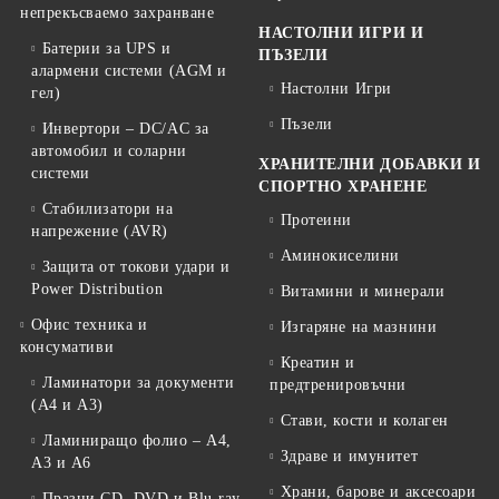
непрекъсваемо захранване
НАСТОЛНИ ИГРИ И
Батерии за UPS и
ПЪЗЕЛИ
алармени системи (AGM и
Настолни Игри
гел)
Пъзели
Инвертори – DC/AC за
автомобил и соларни
ХРАНИТЕЛНИ ДОБАВКИ И
системи
СПОРТНО ХРАНЕНЕ
Стабилизатори на
Протеини
напрежение (AVR)
Аминокиселини
Защита от токови удари и
Power Distribution
Витамини и минерали
Офис техника и
Изгаряне на мазнини
консумативи
Креатин и
Ламинатори за документи
предтренировъчни
(A4 и A3)
Стави, кости и колаген
Ламиниращо фолио – A4,
Здраве и имунитет
A3 и A6
Храни, барове и аксесоари
Празни CD, DVD и Blu-ray