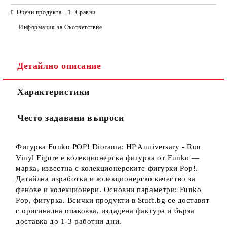
САМО ПОПЪЛНЕТЕ 3 ПОЛЕТА
Оцени продукта
Сравни
Информация за Съответствие
Детайлно описание
Ние ще се свържем с вас в рамките на работния ден.
Характеристики
Често задавани въпроси
Фигурка Funko POP! Diorama: HP Anniversary - Ron
Vinyl Figure е колекционерска фигурка от Funko —
марка, известна с колекционерските фигурки Pop!.
Детайлна изработка и колекционерско качество за
фенове и колекционери. Основни параметри: Funko
Pop, фигурка. Всички продукти в Stuff.bg се доставят
с оригинална опаковка, издадена фактура и бърза
доставка до 1-3 работни дни.