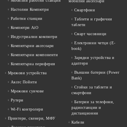
Мобилни работни станции
мобилни аксесоари
Настолни Компютри
Смартфони
Работни станции
Таблети и графични
таблети
Компютри AiO
Смарт часовници
Индустриални компютри
Електронни четци (E-
Компютърни аксесоари
book)
Компютърни компоненти
Зарядни устройства и
адаптери
Компютърна периферия
Външни батерии (Power
Мрежови устройства
Bank)
Аксес Пойнти
Стойки за таблети и
Мрежови суичове
смартфони
Рутери
Батерии за телефони,
радиостанции и
Wi-Fi контролери
дистанционни
Принтери, скенери, МФУ
Кабели