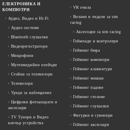
ЕЛЕКТРОНИКА И
VR очила
КОМПЮТРИ
Волани и педали за sim
Аудио, Видео и Hi-Fi
racing
Аудио системи
Аксесоари за sim racing
Bluetooth слушалки
Геймпади и контролери
Видеорегистратори
Гейминг бюра
Микрофони
Гейминг компютри
Мултимедийни плейъри
Гейминг клавиатури
Стойки за телевизори
Гейминг мишки
Телевизори
Гейминг падове
Уреди за наблюдение
Гейминг столове
Цифрови фотоапарати и
Гейминг слушалки
аксесоари
Фигурки и сувенири
TV Тунери и Видео
кепчър устройства
Гейминг аксесоари